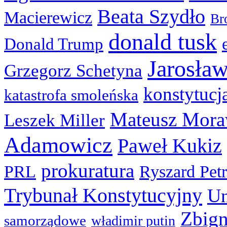
Beata Szydło
Macierewicz
Br
donald tusk
Donald Trump
Jarosła
Grzegorz Schetyna
konstytucj
katastrofa smoleńska
Mateusz Mora
Leszek Miller
Adamowicz
Paweł Kukiz
prokuratura
PRL
Ryszard Pet
Trybunał Konstytucyjny
Un
Zbign
samorządowe
władimir putin