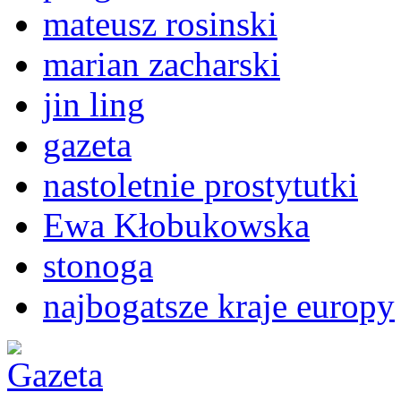
mateusz rosinski
marian zacharski
jin ling
gazeta
nastoletnie prostytutki
Ewa Kłobukowska
stonoga
najbogatsze kraje europy