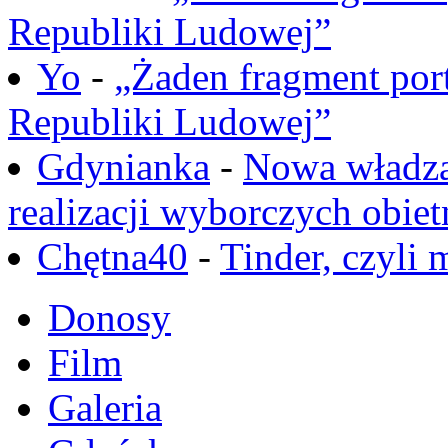
Republiki Ludowej”
Yo
-
„Żaden fragment port
Republiki Ludowej”
Gdynianka
-
Nowa władza
realizacji wyborczych obiet
Chętna40
-
Tinder, czyli 
Donosy
Film
Galeria