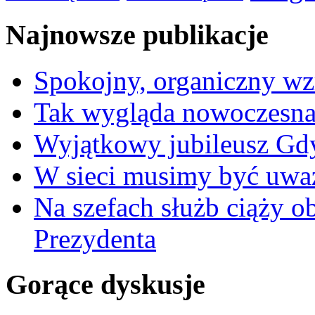
Najnowsze publikacje
Spokojny, organiczny wz
Tak wygląda nowoczesna
Wyjątkowy jubileusz Gd
W sieci musimy być uwa
Na szefach służb ciąży 
Prezydenta
Gorące dyskusje