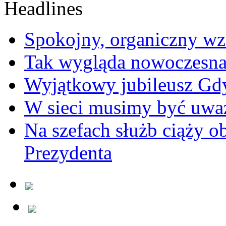
Spokojny, organiczny wz
Tak wygląda nowoczesna
Wyjątkowy jubileusz Gd
W sieci musimy być uwa
Na szefach służb ciąży 
Prezydenta