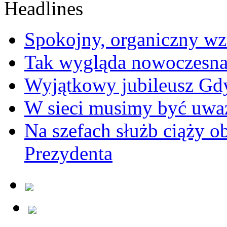
Spokojny, organiczny wz
Tak wygląda nowoczesna
Wyjątkowy jubileusz Gd
W sieci musimy być uwa
Na szefach służb ciąży 
Prezydenta