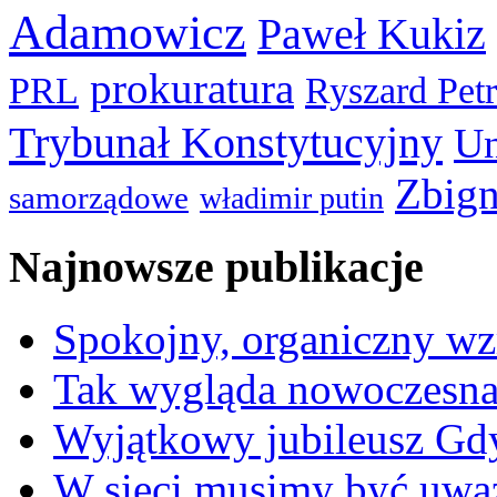
Adamowicz
Paweł Kukiz
prokuratura
PRL
Ryszard Pet
Trybunał Konstytucyjny
Un
Zbign
samorządowe
władimir putin
Najnowsze publikacje
Spokojny, organiczny wz
Tak wygląda nowoczesna
Wyjątkowy jubileusz Gd
W sieci musimy być uwa