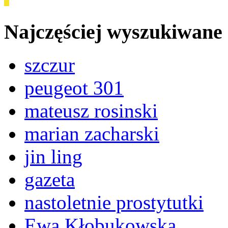
Najczęściej wyszukiwane
szczur
peugeot 301
mateusz rosinski
marian zacharski
jin ling
gazeta
nastoletnie prostytutki
Ewa Kłobukowska