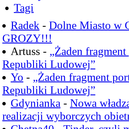
Tagi
Radek
-
Dolne Miasto w
GROZY!!!
Artuss -
„Żaden fragment 
Republiki Ludowej”
Yo
-
„Żaden fragment port
Republiki Ludowej”
Gdynianka
-
Nowa władza
realizacji wyborczych obiet
Chętna40
-
Tinder, czyli 