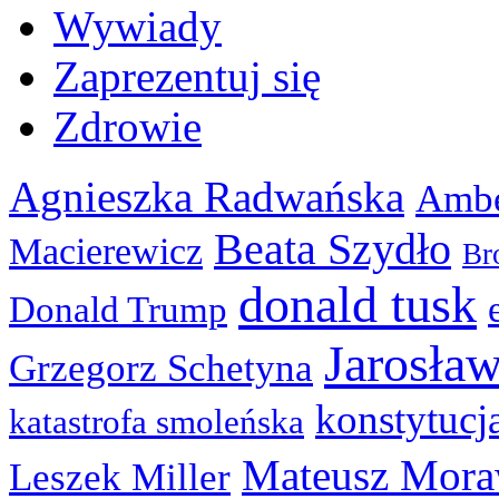
Wywiady
Zaprezentuj się
Zdrowie
Agnieszka Radwańska
Ambe
Beata Szydło
Macierewicz
Br
donald tusk
Donald Trump
Jarosła
Grzegorz Schetyna
konstytucj
katastrofa smoleńska
Mateusz Mora
Leszek Miller