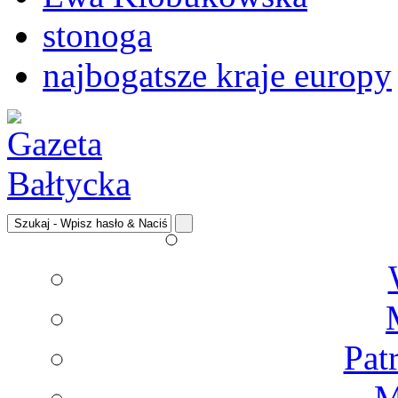
stonoga
najbogatsze kraje europy
Pat
M