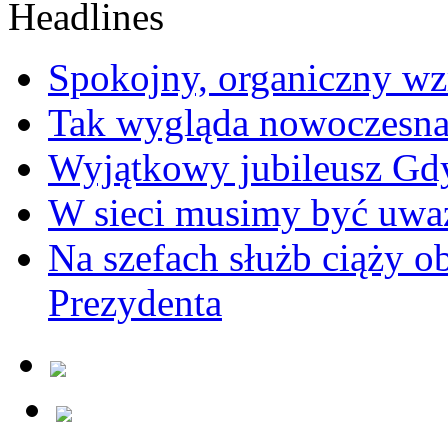
Spokojny, organiczny wz
Tak wygląda nowoczesna
Wyjątkowy jubileusz Gd
W sieci musimy być uwa
Na szefach służb ciąży 
Prezydenta