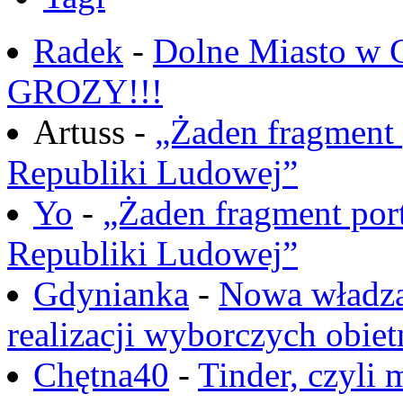
Radek
-
Dolne Miasto w
GROZY!!!
Artuss -
„Żaden fragment 
Republiki Ludowej”
Yo
-
„Żaden fragment port
Republiki Ludowej”
Gdynianka
-
Nowa władza
realizacji wyborczych obiet
Chętna40
-
Tinder, czyli 