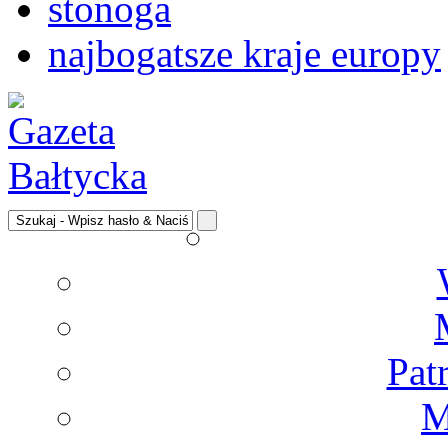
stonoga
najbogatsze kraje europy
Pat
M