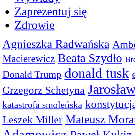
Zaprezentuj się
Zdrowie
Agnieszka Radwańska
Ambe
Beata Szydło
Macierewicz
Br
donald tusk
Donald Trump
Jarosła
Grzegorz Schetyna
konstytucj
katastrofa smoleńska
Mateusz Mora
Leszek Miller
Adamowicz
Paweł Kukiz