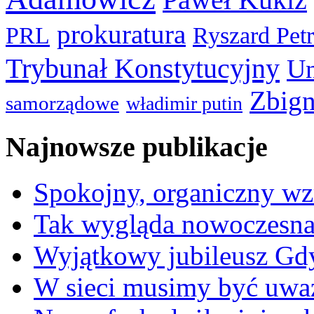
prokuratura
PRL
Ryszard Pet
Trybunał Konstytucyjny
Un
Zbign
samorządowe
władimir putin
Najnowsze publikacje
Spokojny, organiczny wz
Tak wygląda nowoczesna
Wyjątkowy jubileusz Gd
W sieci musimy być uwa