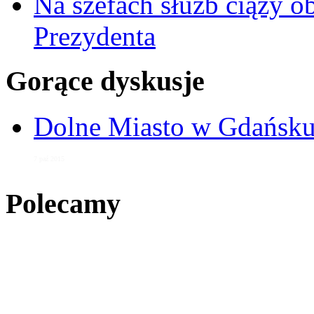
Na szefach służb ciąży 
Prezydenta
Gorące dyskusje
Dolne Miasto w Gdańs
7 paź 2015
Polecamy