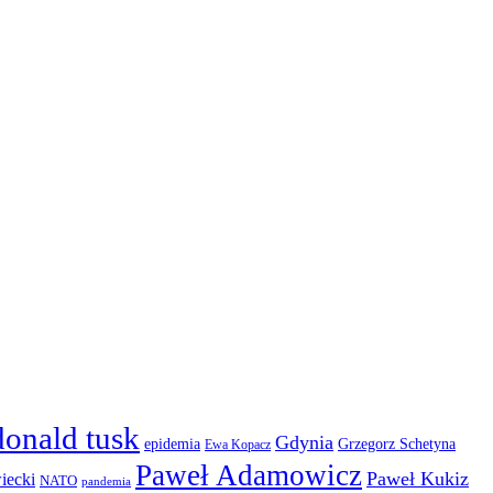
donald tusk
Gdynia
epidemia
Grzegorz Schetyna
Ewa Kopacz
Paweł Adamowicz
Paweł Kukiz
iecki
NATO
pandemia