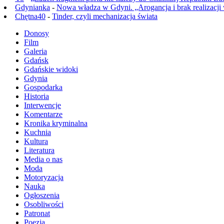
Gdynianka
-
Nowa władza w Gdyni. „Arogancja i brak realizacji
Chętna40
-
Tinder, czyli mechanizacja świata
Donosy
Film
Galeria
Gdańsk
Gdańskie widoki
Gdynia
Gospodarka
Historia
Interwencje
Komentarze
Kronika kryminalna
Kuchnia
Kultura
Literatura
Media o nas
Moda
Motoryzacja
Nauka
Ogłoszenia
Osobliwości
Patronat
Poezja