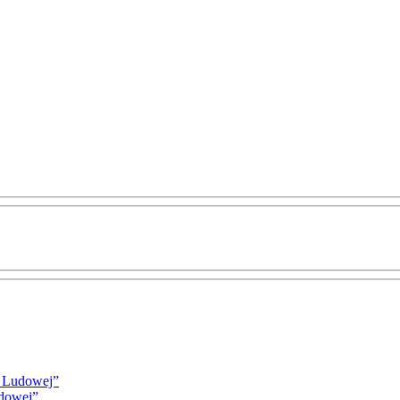
i Ludowej”
udowej”