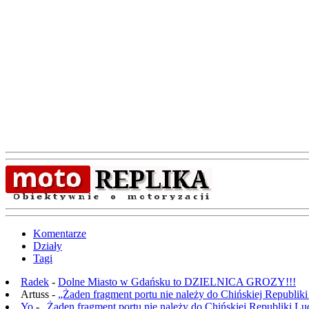
Komentarze
Działy
Tagi
Radek
-
Dolne Miasto w Gdańsku to DZIELNICA GROZY!!!
Artuss -
„Żaden fragment portu nie należy do Chińskiej Republik
Yo
-
„Żaden fragment portu nie należy do Chińskiej Republiki L