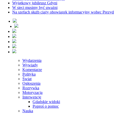
Wyjątkowy jubileusz Gdyni
W sieci musimy być uważni
Na szefach służb ciąży obowiązek informacyjny wobec Prezyd
Wydarzenia
Wywiady
Komentarze
Polityka
Świat
Ogłoszenia
Rozrywka
Motoryzacja
Interwencje
Gdańskie widoki
Poproś o pomoc
Nauka