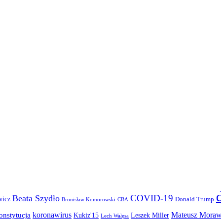
COVID-19
Beata Szydło
wicz
Donald Trump
Bronisław Komorowski
CBA
koronawirus
Mateusz Moraw
onstytucja
Kukiz'15
Leszek Miller
Lech Wałęsa