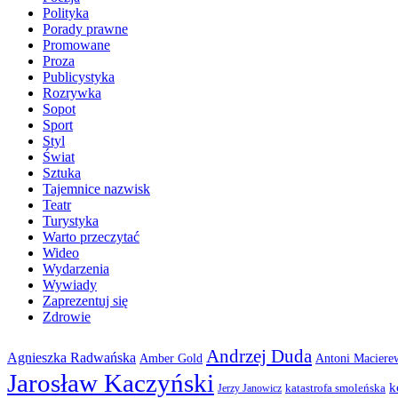
Polityka
Porady prawne
Promowane
Proza
Publicystyka
Rozrywka
Sopot
Sport
Styl
Świat
Sztuka
Tajemnice nazwisk
Teatr
Turystyka
Warto przeczytać
Wideo
Wydarzenia
Wywiady
Zaprezentuj się
Zdrowie
Andrzej Duda
Agnieszka Radwańska
Amber Gold
Antoni Maciere
Jarosław Kaczyński
k
katastrofa smoleńska
Jerzy Janowicz