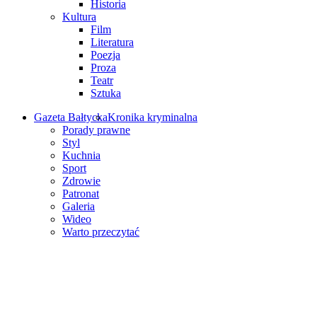
Historia
Kultura
Film
Literatura
Poezja
Proza
Teatr
Sztuka
Gazeta Bałtycka
Kronika kryminalna
Porady prawne
Styl
Kuchnia
Sport
Zdrowie
Patronat
Galeria
Wideo
Warto przeczytać