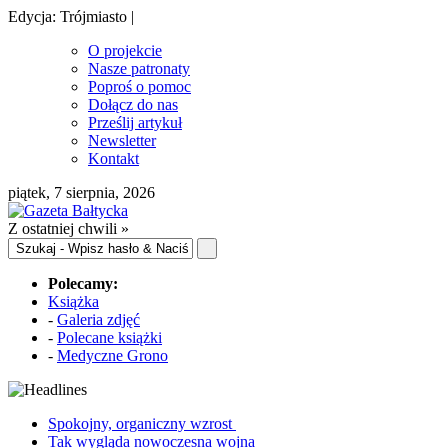
Edycja: Trójmiasto |
O projekcie
Nasze patronaty
Poproś o pomoc
Dołącz do nas
Prześlij artykuł
Newsletter
Kontakt
piątek, 7 sierpnia, 2026
Z ostatniej chwili »
Polecamy:
Książka
-
Galeria zdjęć
-
Polecane książki
-
Medyczne Grono
Spokojny, organiczny wzrost
Tak wygląda nowoczesna wojna