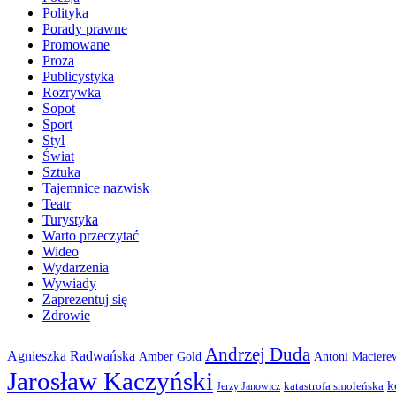
Polityka
Porady prawne
Promowane
Proza
Publicystyka
Rozrywka
Sopot
Sport
Styl
Świat
Sztuka
Tajemnice nazwisk
Teatr
Turystyka
Warto przeczytać
Wideo
Wydarzenia
Wywiady
Zaprezentuj się
Zdrowie
Andrzej Duda
Agnieszka Radwańska
Amber Gold
Antoni Maciere
Jarosław Kaczyński
k
katastrofa smoleńska
Jerzy Janowicz