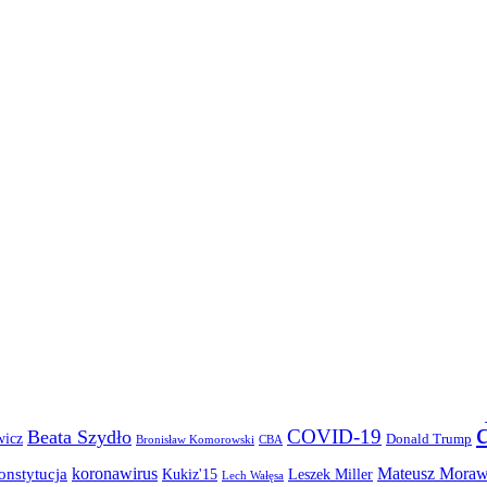
COVID-19
Beata Szydło
wicz
Donald Trump
Bronisław Komorowski
CBA
koronawirus
Mateusz Moraw
onstytucja
Kukiz'15
Leszek Miller
Lech Wałęsa