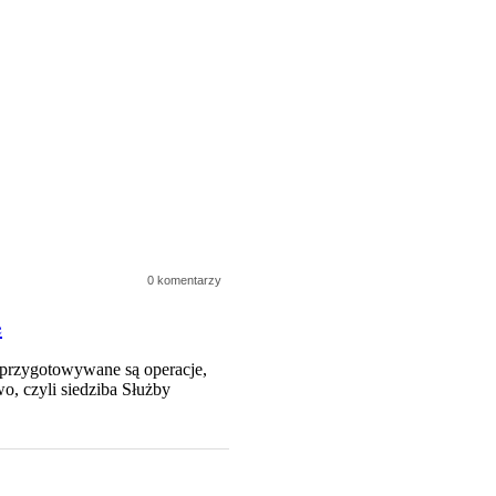
0 komentarzy
e
u przygotowywane są operacje,
o, czyli siedziba Służby