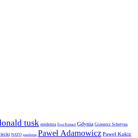
donald tusk
Gdynia
epidemia
Grzegorz Schetyna
Ewa Kopacz
Paweł Adamowicz
Paweł Kukiz
iecki
NATO
pandemia