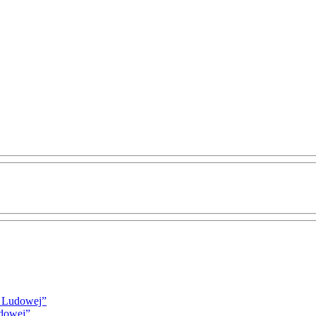
i Ludowej”
udowej”