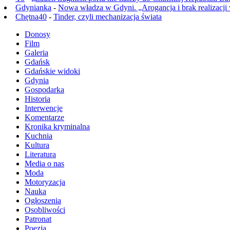
Gdynianka
-
Nowa władza w Gdyni. „Arogancja i brak realizacji
Chętna40
-
Tinder, czyli mechanizacja świata
Donosy
Film
Galeria
Gdańsk
Gdańskie widoki
Gdynia
Gospodarka
Historia
Interwencje
Komentarze
Kronika kryminalna
Kuchnia
Kultura
Literatura
Media o nas
Moda
Motoryzacja
Nauka
Ogłoszenia
Osobliwości
Patronat
Poezja