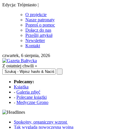
Edycja: Trójmiasto |
O projekcie
Nasze patronaty
Poproś o pomoc
Dołącz do nas
Prześlij artykuł
Newsletter
Kontakt
czwartek, 6 sierpnia, 2026
Z ostatniej chwili »
Polecamy:
Książka
-
Galeria zdjęć
-
Polecane książki
-
Medyczne Grono
Spokojny, organiczny wzrost
Tak wygląda nowoczesna wojna