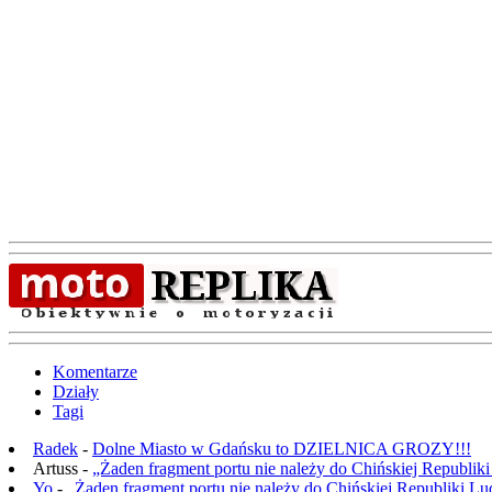
Komentarze
Działy
Tagi
Radek
-
Dolne Miasto w Gdańsku to DZIELNICA GROZY!!!
Artuss -
„Żaden fragment portu nie należy do Chińskiej Republik
Yo
-
„Żaden fragment portu nie należy do Chińskiej Republiki L