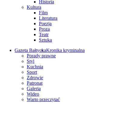
Historia
Kultura
Film
Literatura
Poezja
Proza
Teatr
Sztuka
Gazeta Bałtycka
Kronika kryminalna
Porady prawne
Styl
Kuchnia
Sport
Zdrowie
Patronat
Galeria
Wideo
Warto przeczytać