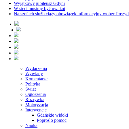
Wyjątkowy jubileusz Gdyni
W sieci musimy być uważni
Na szefach służb ciąży obowiązek informacyjny wobec Prezyd
Wydarzenia
Wywiady
Komentarze
Polityka
Świat
Ogłoszenia
Rozrywka
Motoryzacja
Interwencje
Gdańskie widoki
Poproś o pomoc
Nauka