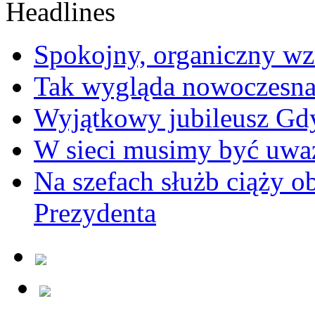
Spokojny, organiczny wz
Tak wygląda nowoczesna
Wyjątkowy jubileusz Gd
W sieci musimy być uwa
Na szefach służb ciąży 
Prezydenta