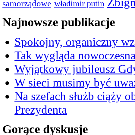
Zbign
samorządowe
władimir putin
Najnowsze publikacje
Spokojny, organiczny wz
Tak wygląda nowoczesna
Wyjątkowy jubileusz Gd
W sieci musimy być uwa
Na szefach służb ciąży 
Prezydenta
Gorące dyskusje