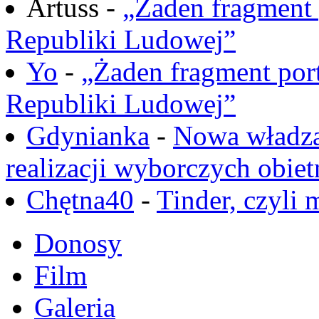
Artuss -
„Żaden fragment 
Republiki Ludowej”
Yo
-
„Żaden fragment port
Republiki Ludowej”
Gdynianka
-
Nowa władza
realizacji wyborczych obiet
Chętna40
-
Tinder, czyli 
Donosy
Film
Galeria