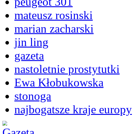
peugeot 301
mateusz rosinski
marian zacharski
jin ling
gazeta
nastoletnie prostytutki
Ewa Kłobukowska
stonoga
najbogatsze kraje europy