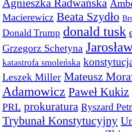
Agnieszka Radwańska
Ambe
Beata Szydło
Macierewicz
Br
donald tusk
Donald Trump
Jarosła
Grzegorz Schetyna
konstytucj
katastrofa smoleńska
Mateusz Mora
Leszek Miller
Adamowicz
Paweł Kukiz
prokuratura
PRL
Ryszard Pet
Trybunał Konstytucyjny
Un