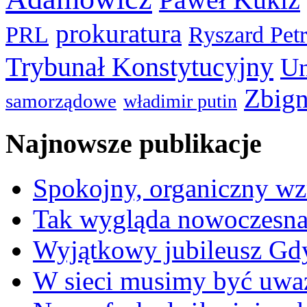
prokuratura
PRL
Ryszard Pet
Trybunał Konstytucyjny
Un
Zbign
samorządowe
władimir putin
Najnowsze publikacje
Spokojny, organiczny wz
Tak wygląda nowoczesna
Wyjątkowy jubileusz Gd
W sieci musimy być uwa