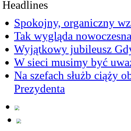
Spokojny, organiczny wz
Tak wygląda nowoczesna
Wyjątkowy jubileusz Gd
W sieci musimy być uwa
Na szefach służb ciąży 
Prezydenta