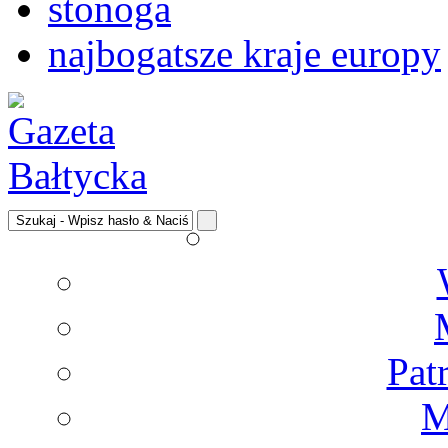
stonoga
najbogatsze kraje europy
Pat
M