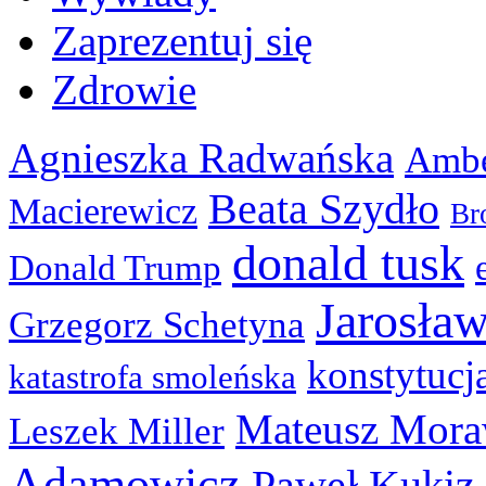
Zaprezentuj się
Zdrowie
Agnieszka Radwańska
Ambe
Beata Szydło
Macierewicz
Br
donald tusk
Donald Trump
Jarosła
Grzegorz Schetyna
konstytucj
katastrofa smoleńska
Mateusz Mora
Leszek Miller
Adamowicz
Paweł Kukiz