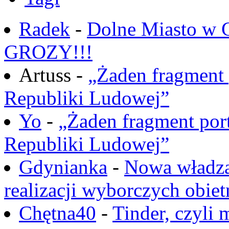
Radek
-
Dolne Miasto w
GROZY!!!
Artuss -
„Żaden fragment 
Republiki Ludowej”
Yo
-
„Żaden fragment port
Republiki Ludowej”
Gdynianka
-
Nowa władza
realizacji wyborczych obiet
Chętna40
-
Tinder, czyli 