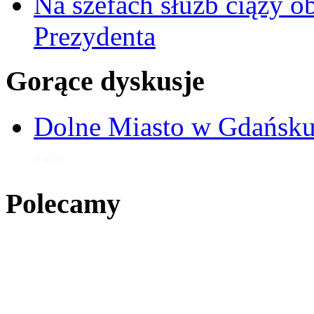
Na szefach służb ciąży 
Prezydenta
Gorące dyskusje
Dolne Miasto w Gdańs
18 gru 2012
Polecamy