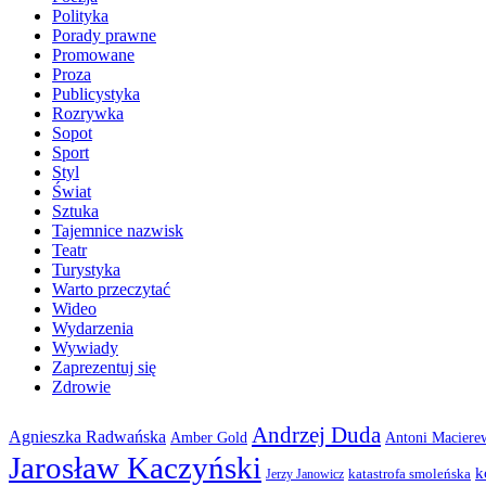
Polityka
Porady prawne
Promowane
Proza
Publicystyka
Rozrywka
Sopot
Sport
Styl
Świat
Sztuka
Tajemnice nazwisk
Teatr
Turystyka
Warto przeczytać
Wideo
Wydarzenia
Wywiady
Zaprezentuj się
Zdrowie
Andrzej Duda
Agnieszka Radwańska
Amber Gold
Antoni Maciere
Jarosław Kaczyński
k
katastrofa smoleńska
Jerzy Janowicz