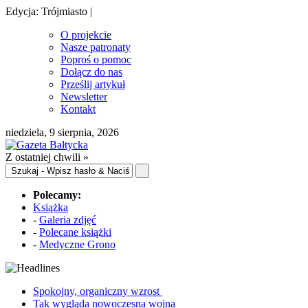
Edycja: Trójmiasto |
O projekcie
Nasze patronaty
Poproś o pomoc
Dołącz do nas
Prześlij artykuł
Newsletter
Kontakt
niedziela, 9 sierpnia, 2026
Z ostatniej chwili »
Polecamy:
Książka
-
Galeria zdjęć
-
Polecane książki
-
Medyczne Grono
Spokojny, organiczny wzrost
Tak wygląda nowoczesna wojna