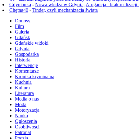
Gdynianka
-
Nowa władza w Gdyni. „Arogancja i brak realizacji
Chętna40
-
Tinder, czyli mechanizacja świata
Donosy
Film
Galeria
Gdańsk
Gdańskie widoki
Gdynia
Gospodarka
Historia
Interwencje
Komentarze
Kronika kryminalna
Kuchnia
Kultura
Literatura
Media o nas
Moda
Motoryzacja
Nauka
Ogłoszenia
Osobliwości
Patronat
Poezja