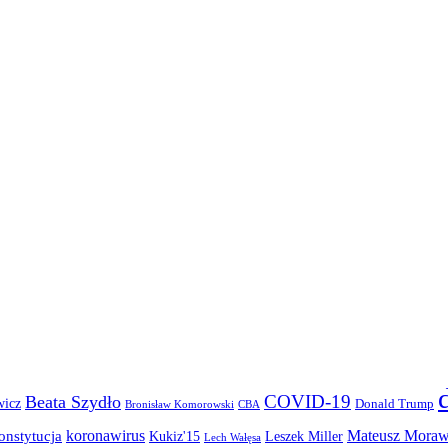
COVID-19
Beata Szydło
wicz
Donald Trump
Bronisław Komorowski
CBA
koronawirus
Mateusz Moraw
onstytucja
Kukiz'15
Leszek Miller
Lech Wałęsa