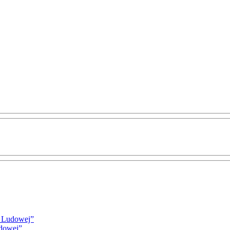
i Ludowej”
udowej”