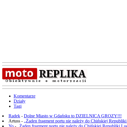
Komentarze
Działy
Tagi
Radek
-
Dolne Miasto w Gdańsku to DZIELNICA GROZY!!!
Artuss -
„Żaden fragment portu nie należy do Chińskiej Republik
Yo
-
„Żaden fragment portu nie należy do Chińskiej Republiki L