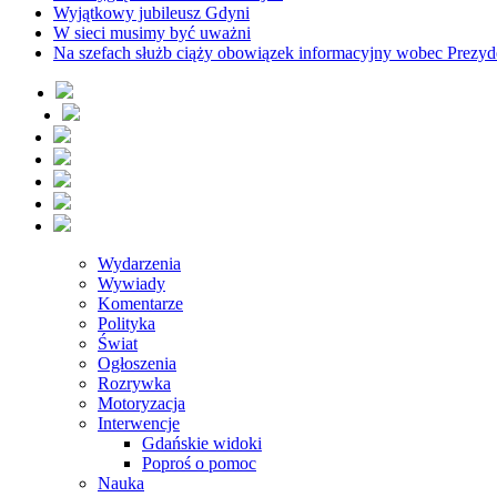
Wyjątkowy jubileusz Gdyni
W sieci musimy być uważni
Na szefach służb ciąży obowiązek informacyjny wobec Prezyd
Wydarzenia
Wywiady
Komentarze
Polityka
Świat
Ogłoszenia
Rozrywka
Motoryzacja
Interwencje
Gdańskie widoki
Poproś o pomoc
Nauka