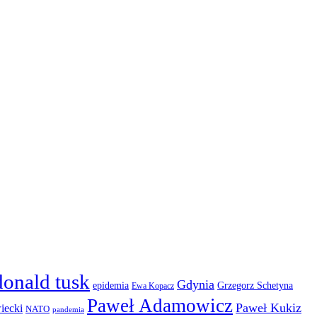
donald tusk
Gdynia
epidemia
Grzegorz Schetyna
Ewa Kopacz
Paweł Adamowicz
Paweł Kukiz
iecki
NATO
pandemia