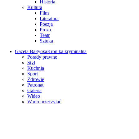
Historia
Kultura
Film
Literatura
Poezja
Proza
Teatr
Sztuka
Gazeta Bałtycka
Kronika kryminalna
Porady prawne
Styl
Kuchnia
Sport
Zdrowie
Patronat
Galeria
Wideo
Warto przeczytać