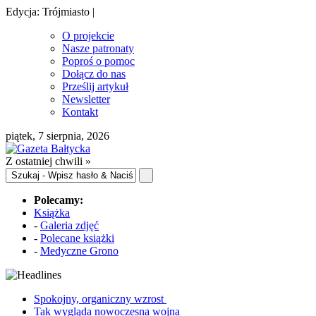
Edycja: Trójmiasto |
O projekcie
Nasze patronaty
Poproś o pomoc
Dołącz do nas
Prześlij artykuł
Newsletter
Kontakt
piątek, 7 sierpnia, 2026
Z ostatniej chwili »
Polecamy:
Książka
-
Galeria zdjęć
-
Polecane książki
-
Medyczne Grono
Spokojny, organiczny wzrost
Tak wygląda nowoczesna wojna