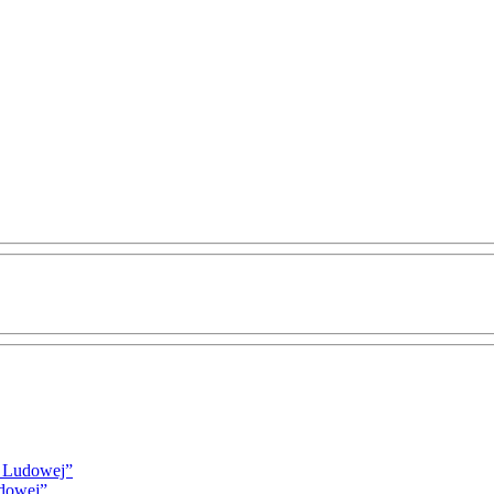
i Ludowej”
udowej”