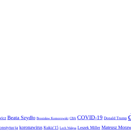
COVID-19
Beata Szydło
wicz
Donald Trump
Bronisław Komorowski
CBA
koronawirus
Mateusz Moraw
onstytucja
Kukiz'15
Leszek Miller
Lech Wałęsa