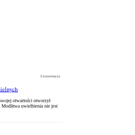
3 komentarze
ielnych
swojej otwartości otworzył
 Modlitwa uwielbienia nie jest