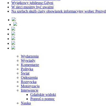
Wyjątkowy jubileusz Gdyni
W sieci musimy być uważni
Na szefach służb ciąży obowiązek informacyjny wobec Prezyd
Wydarzenia
Wywiady
Komentarze
Polityka
Świat
Ogłoszenia
Rozrywka
Motoryzacja
Interwencje
Gdańskie widoki
Poproś o pomoc
Nauka