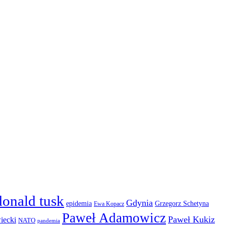
donald tusk
Gdynia
epidemia
Grzegorz Schetyna
Ewa Kopacz
Paweł Adamowicz
Paweł Kukiz
iecki
NATO
pandemia