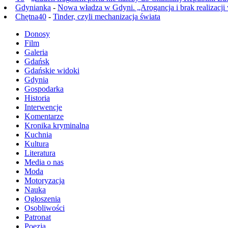
Gdynianka
-
Nowa władza w Gdyni. „Arogancja i brak realizacji
Chętna40
-
Tinder, czyli mechanizacja świata
Donosy
Film
Galeria
Gdańsk
Gdańskie widoki
Gdynia
Gospodarka
Historia
Interwencje
Komentarze
Kronika kryminalna
Kuchnia
Kultura
Literatura
Media o nas
Moda
Motoryzacja
Nauka
Ogłoszenia
Osobliwości
Patronat
Poezja