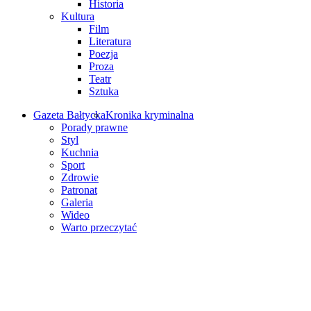
Historia
Kultura
Film
Literatura
Poezja
Proza
Teatr
Sztuka
Gazeta Bałtycka
Kronika kryminalna
Porady prawne
Styl
Kuchnia
Sport
Zdrowie
Patronat
Galeria
Wideo
Warto przeczytać