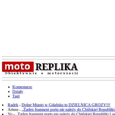
Komentarze
Działy
Tagi
Radek
-
Dolne Miasto w Gdańsku to DZIELNICA GROZY!!!
Artuss -
„Żaden fragment portu nie należy do Chińskiej Republik
Yo
-
„Żaden fragment portu nie należy do Chińskiej Republiki L