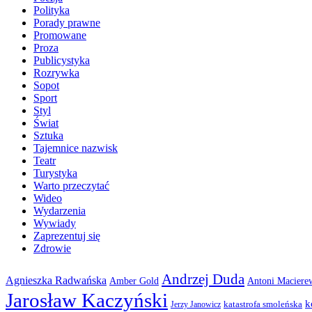
Polityka
Porady prawne
Promowane
Proza
Publicystyka
Rozrywka
Sopot
Sport
Styl
Świat
Sztuka
Tajemnice nazwisk
Teatr
Turystyka
Warto przeczytać
Wideo
Wydarzenia
Wywiady
Zaprezentuj się
Zdrowie
Andrzej Duda
Agnieszka Radwańska
Amber Gold
Antoni Maciere
Jarosław Kaczyński
k
katastrofa smoleńska
Jerzy Janowicz