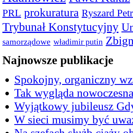
prokuratura
PRL
Ryszard Pet
Trybunał Konstytucyjny
Un
Zbign
samorządowe
władimir putin
Najnowsze publikacje
Spokojny, organiczny wz
Tak wygląda nowoczesna
Wyjątkowy jubileusz Gd
W sieci musimy być uwa
Na szefach służb ciąży 