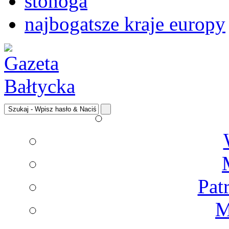
stonoga
najbogatsze kraje europy
Pat
M