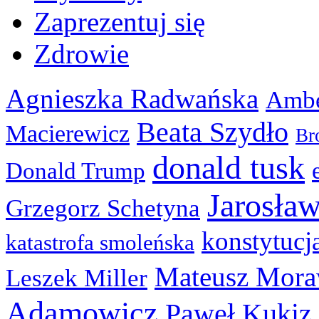
Zaprezentuj się
Zdrowie
Agnieszka Radwańska
Ambe
Beata Szydło
Macierewicz
Br
donald tusk
Donald Trump
Jarosła
Grzegorz Schetyna
konstytucj
katastrofa smoleńska
Mateusz Mora
Leszek Miller
Adamowicz
Paweł Kukiz