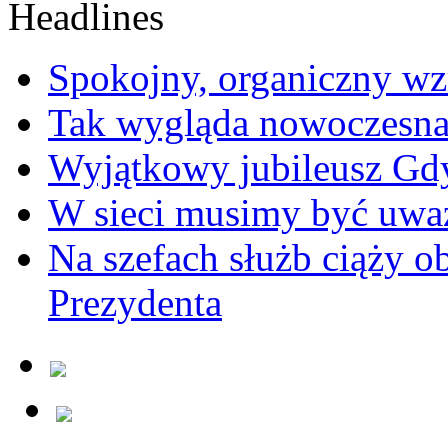
Spokojny, organiczny wz
Tak wygląda nowoczesna
Wyjątkowy jubileusz Gd
W sieci musimy być uwa
Na szefach służb ciąży 
Prezydenta