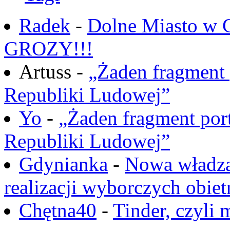
Radek
-
Dolne Miasto w
GROZY!!!
Artuss -
„Żaden fragment 
Republiki Ludowej”
Yo
-
„Żaden fragment port
Republiki Ludowej”
Gdynianka
-
Nowa władza
realizacji wyborczych obiet
Chętna40
-
Tinder, czyli 