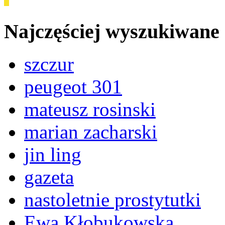
Najczęściej wyszukiwane
szczur
peugeot 301
mateusz rosinski
marian zacharski
jin ling
gazeta
nastoletnie prostytutki
Ewa Kłobukowska