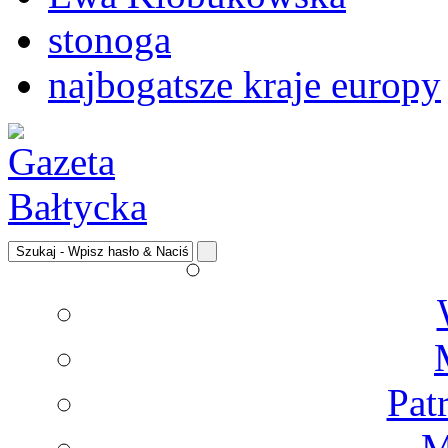
stonoga
najbogatsze kraje europy
Pat
M