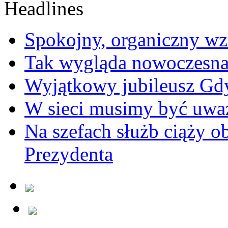
Spokojny, organiczny wz
Tak wygląda nowoczesna
Wyjątkowy jubileusz Gd
W sieci musimy być uwa
Na szefach służb ciąży 
Prezydenta