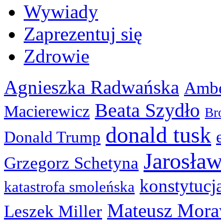
Wywiady
Zaprezentuj się
Zdrowie
Agnieszka Radwańska
Ambe
Beata Szydło
Macierewicz
Br
donald tusk
Donald Trump
Jarosła
Grzegorz Schetyna
konstytucj
katastrofa smoleńska
Mateusz Mora
Leszek Miller