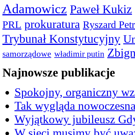
Adamowicz
Paweł Kukiz
prokuratura
PRL
Ryszard Pet
Trybunał Konstytucyjny
Un
Zbign
samorządowe
władimir putin
Najnowsze publikacje
Spokojny, organiczny wz
Tak wygląda nowoczesna
Wyjątkowy jubileusz Gd
W sieci musimy być uwa