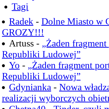
Tagi
Radek
-
Dolne Miasto w
GROZY!!!
Artuss -
„Żaden fragment 
Republiki Ludowej”
Yo
-
„Żaden fragment port
Republiki Ludowej”
Gdynianka
-
Nowa władza
realizacji wyborczych obiet
Chętna40
-
Tinder, czyli 