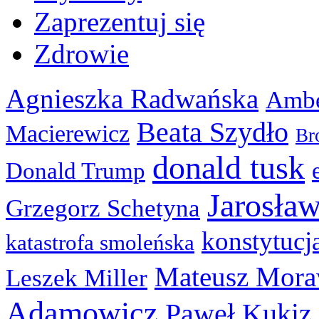
Zaprezentuj się
Zdrowie
Agnieszka Radwańska
Ambe
Beata Szydło
Macierewicz
Br
donald tusk
Donald Trump
Jarosła
Grzegorz Schetyna
konstytucj
katastrofa smoleńska
Mateusz Mora
Leszek Miller
Adamowicz
Paweł Kukiz