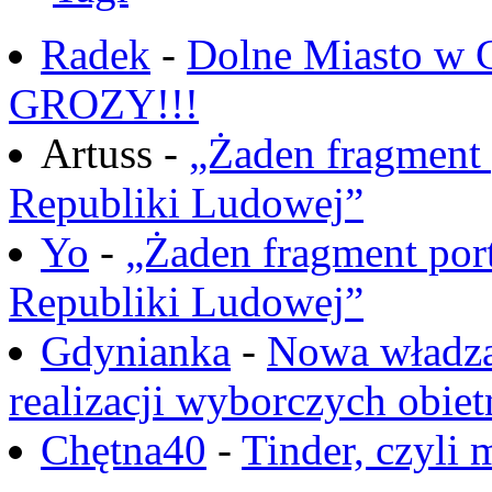
Radek
-
Dolne Miasto w
GROZY!!!
Artuss -
„Żaden fragment 
Republiki Ludowej”
Yo
-
„Żaden fragment port
Republiki Ludowej”
Gdynianka
-
Nowa władza
realizacji wyborczych obiet
Chętna40
-
Tinder, czyli 