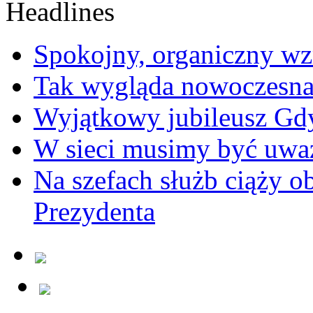
Spokojny, organiczny wz
Tak wygląda nowoczesna
Wyjątkowy jubileusz Gd
W sieci musimy być uwa
Na szefach służb ciąży 
Prezydenta