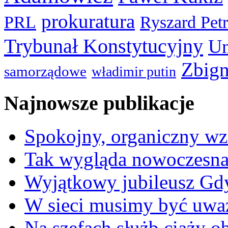
prokuratura
PRL
Ryszard Pet
Trybunał Konstytucyjny
Un
Zbign
samorządowe
władimir putin
Najnowsze publikacje
Spokojny, organiczny wz
Tak wygląda nowoczesna
Wyjątkowy jubileusz Gd
W sieci musimy być uwa
Na szefach służb ciąży 