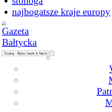
stonoga
najbogatsze kraje europy
Pat
M