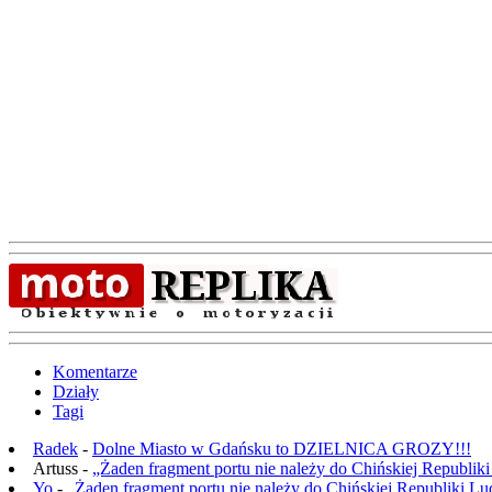
Komentarze
Działy
Tagi
Radek
-
Dolne Miasto w Gdańsku to DZIELNICA GROZY!!!
Artuss -
„Żaden fragment portu nie należy do Chińskiej Republik
Yo
-
„Żaden fragment portu nie należy do Chińskiej Republiki L