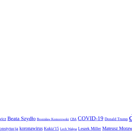
COVID-19
Beata Szydło
wicz
Donald Trump
Bronisław Komorowski
CBA
koronawirus
Mateusz Moraw
onstytucja
Kukiz'15
Leszek Miller
Lech Wałęsa