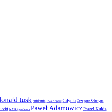
donald tusk
Gdynia
epidemia
Grzegorz Schetyna
Ewa Kopacz
Paweł Adamowicz
Paweł Kukiz
iecki
NATO
pandemia