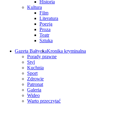
Historia
Kultura
Film
Literatura
Poezja
Proza
Teatr
Sztuka
Gazeta Bałtycka
Kronika kryminalna
Porady prawne
Styl
Kuchnia
Sport
Zdrowie
Patronat
Galeria
Wideo
Warto przeczytać