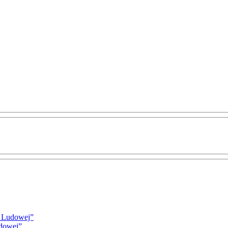
i Ludowej”
udowej”