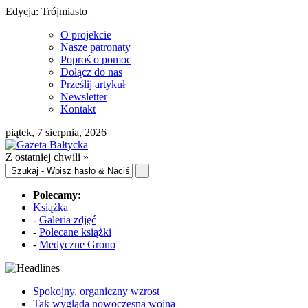
Edycja: Trójmiasto |
O projekcie
Nasze patronaty
Poproś o pomoc
Dołącz do nas
Prześlij artykuł
Newsletter
Kontakt
piątek, 7 sierpnia, 2026
Z ostatniej chwili »
Polecamy:
Książka
-
Galeria zdjęć
-
Polecane książki
-
Medyczne Grono
Spokojny, organiczny wzrost
Tak wygląda nowoczesna wojna