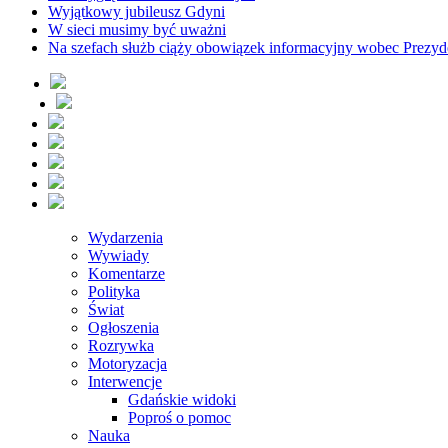
Wyjątkowy jubileusz Gdyni
W sieci musimy być uważni
Na szefach służb ciąży obowiązek informacyjny wobec Prezyd
Wydarzenia
Wywiady
Komentarze
Polityka
Świat
Ogłoszenia
Rozrywka
Motoryzacja
Interwencje
Gdańskie widoki
Poproś o pomoc
Nauka