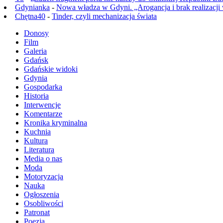
Gdynianka
-
Nowa władza w Gdyni. „Arogancja i brak realizacji
Chętna40
-
Tinder, czyli mechanizacja świata
Donosy
Film
Galeria
Gdańsk
Gdańskie widoki
Gdynia
Gospodarka
Historia
Interwencje
Komentarze
Kronika kryminalna
Kuchnia
Kultura
Literatura
Media o nas
Moda
Motoryzacja
Nauka
Ogłoszenia
Osobliwości
Patronat
Poezja