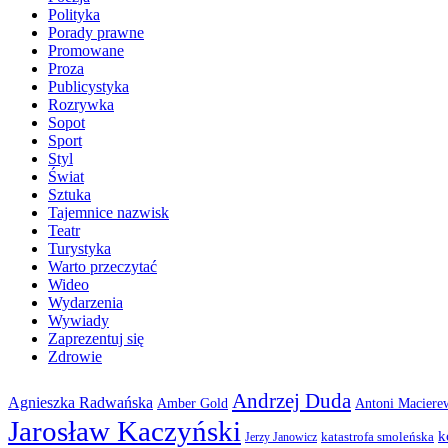
Polityka
Porady prawne
Promowane
Proza
Publicystyka
Rozrywka
Sopot
Sport
Styl
Świat
Sztuka
Tajemnice nazwisk
Teatr
Turystyka
Warto przeczytać
Wideo
Wydarzenia
Wywiady
Zaprezentuj się
Zdrowie
Andrzej Duda
Agnieszka Radwańska
Amber Gold
Antoni Maciere
Jarosław Kaczyński
k
katastrofa smoleńska
Jerzy Janowicz