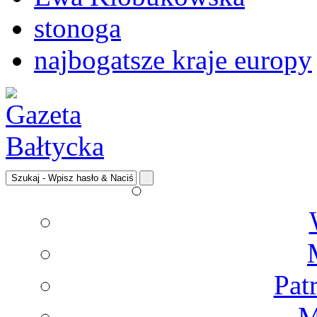
stonoga
najbogatsze kraje europy
Pat
M