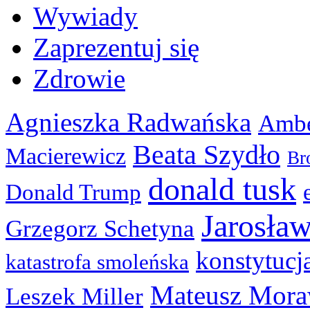
Wywiady
Zaprezentuj się
Zdrowie
Agnieszka Radwańska
Ambe
Beata Szydło
Macierewicz
Br
donald tusk
Donald Trump
Jarosła
Grzegorz Schetyna
konstytucj
katastrofa smoleńska
Mateusz Mora
Leszek Miller