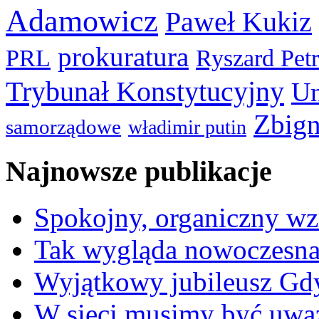
Adamowicz
Paweł Kukiz
prokuratura
PRL
Ryszard Pet
Trybunał Konstytucyjny
Un
Zbign
samorządowe
władimir putin
Najnowsze publikacje
Spokojny, organiczny wz
Tak wygląda nowoczesna
Wyjątkowy jubileusz Gd
W sieci musimy być uwa