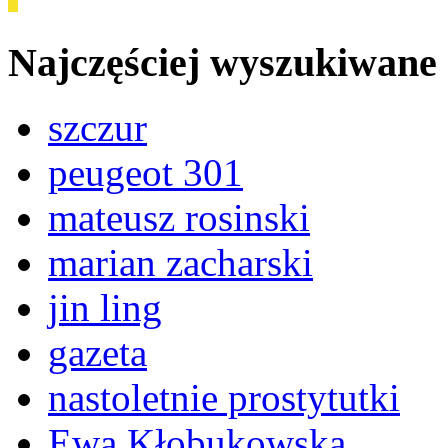
Najczęściej wyszukiwane
szczur
peugeot 301
mateusz rosinski
marian zacharski
jin ling
gazeta
nastoletnie prostytutki
Ewa Kłobukowska