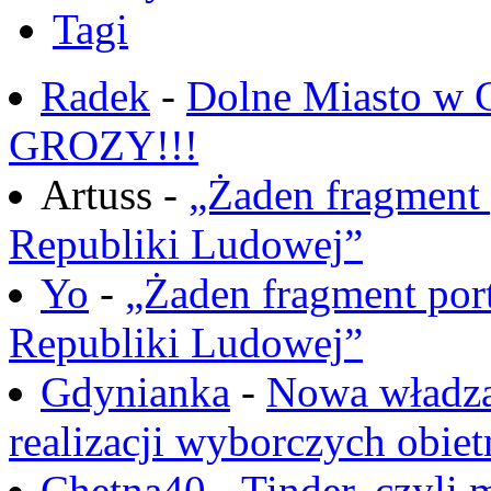
Tagi
Radek
-
Dolne Miasto w
GROZY!!!
Artuss -
„Żaden fragment 
Republiki Ludowej”
Yo
-
„Żaden fragment port
Republiki Ludowej”
Gdynianka
-
Nowa władza
realizacji wyborczych obiet
Chętna40
-
Tinder, czyli 