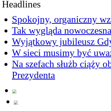
Spokojny, organiczny wz
Tak wygląda nowoczesna
Wyjątkowy jubileusz Gd
W sieci musimy być uwa
Na szefach służb ciąży 
Prezydenta