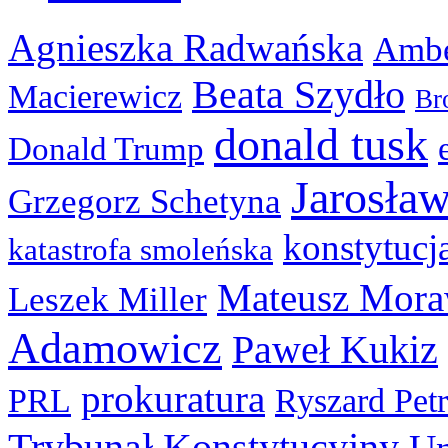
Agnieszka Radwańska
Ambe
Beata Szydło
Macierewicz
Br
donald tusk
Donald Trump
Jarosła
Grzegorz Schetyna
konstytucj
katastrofa smoleńska
Mateusz Mora
Leszek Miller
Adamowicz
Paweł Kukiz
prokuratura
PRL
Ryszard Pet
Trybunał Konstytucyjny