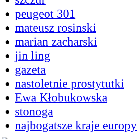
peugeot 301
mateusz rosinski
marian zacharski
jin ling
gazeta
nastoletnie prostytutki
Ewa Kłobukowska
stonoga
najbogatsze kraje europy