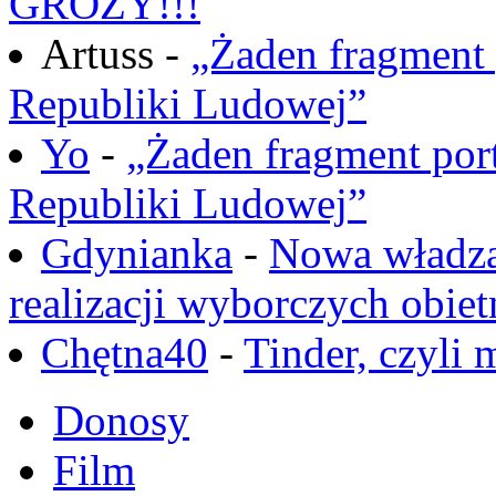
GROZY!!!
Artuss -
„Żaden fragment 
Republiki Ludowej”
Yo
-
„Żaden fragment port
Republiki Ludowej”
Gdynianka
-
Nowa władza
realizacji wyborczych obiet
Chętna40
-
Tinder, czyli 
Donosy
Film