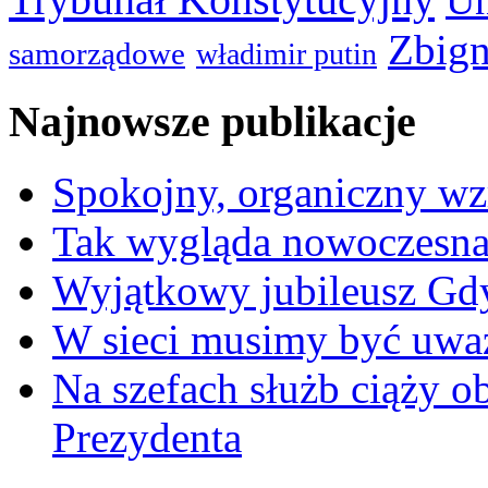
Un
Zbign
samorządowe
władimir putin
Najnowsze publikacje
Spokojny, organiczny wz
Tak wygląda nowoczesna
Wyjątkowy jubileusz Gd
W sieci musimy być uwa
Na szefach służb ciąży 
Prezydenta