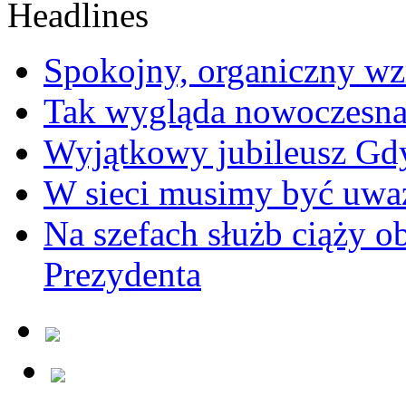
Spokojny, organiczny wz
Tak wygląda nowoczesna
Wyjątkowy jubileusz Gd
W sieci musimy być uwa
Na szefach służb ciąży 
Prezydenta