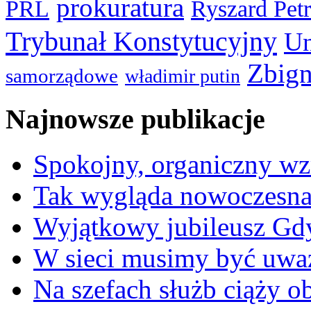
prokuratura
PRL
Ryszard Pet
Trybunał Konstytucyjny
Un
Zbign
samorządowe
władimir putin
Najnowsze publikacje
Spokojny, organiczny wz
Tak wygląda nowoczesna
Wyjątkowy jubileusz Gd
W sieci musimy być uwa
Na szefach służb ciąży 