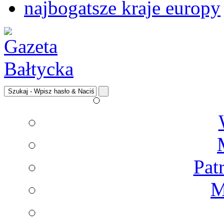
najbogatsze kraje europy
Pat
M