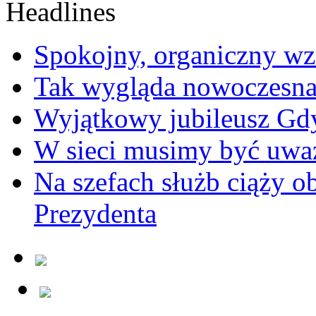
Spokojny, organiczny wz
Tak wygląda nowoczesna
Wyjątkowy jubileusz Gd
W sieci musimy być uwa
Na szefach służb ciąży 
Prezydenta