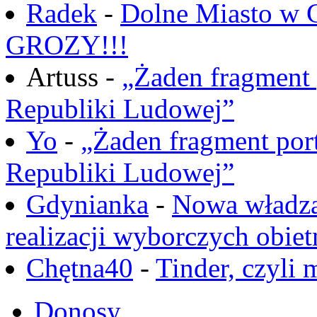
Radek
-
Dolne Miasto w
GROZY!!!
Artuss -
„Żaden fragment 
Republiki Ludowej”
Yo
-
„Żaden fragment port
Republiki Ludowej”
Gdynianka
-
Nowa władza
realizacji wyborczych obiet
Chętna40
-
Tinder, czyli 
Donosy