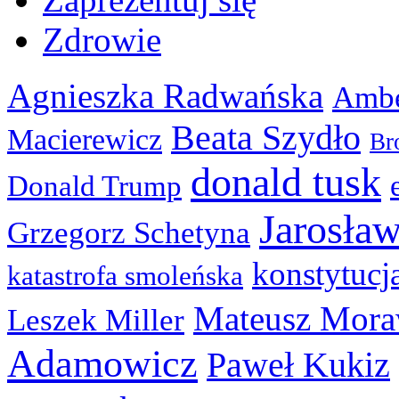
Zdrowie
Agnieszka Radwańska
Ambe
Beata Szydło
Macierewicz
Br
donald tusk
Donald Trump
Jarosła
Grzegorz Schetyna
konstytucj
katastrofa smoleńska
Mateusz Mora
Leszek Miller
Adamowicz
Paweł Kukiz