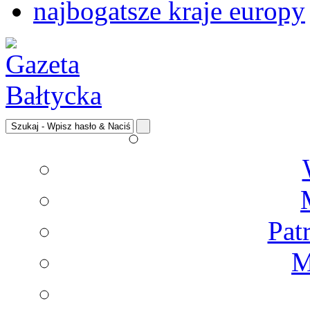
najbogatsze kraje europy
Pat
M