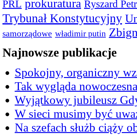
prokuratura
PRL
Ryszard Pet
Trybunał Konstytucyjny
Un
Zbign
samorządowe
władimir putin
Najnowsze publikacje
Spokojny, organiczny wz
Tak wygląda nowoczesna
Wyjątkowy jubileusz Gd
W sieci musimy być uwa
Na szefach służb ciąży 