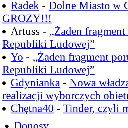
Radek
-
Dolne Miasto w
GROZY!!!
Artuss -
„Żaden fragment 
Republiki Ludowej”
Yo
-
„Żaden fragment port
Republiki Ludowej”
Gdynianka
-
Nowa władza
realizacji wyborczych obiet
Chętna40
-
Tinder, czyli 
Donosy