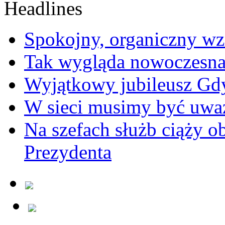
Spokojny, organiczny wz
Tak wygląda nowoczesna
Wyjątkowy jubileusz Gd
W sieci musimy być uwa
Na szefach służb ciąży 
Prezydenta