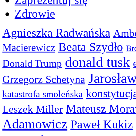
Zdrowie
Agnieszka Radwańska
Ambe
Beata Szydło
Macierewicz
Br
donald tusk
Donald Trump
Jarosła
Grzegorz Schetyna
konstytucj
katastrofa smoleńska
Mateusz Mora
Leszek Miller
Adamowicz
Paweł Kukiz