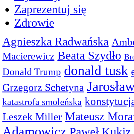
Zaprezentuj się
Zdrowie
Agnieszka Radwańska
Ambe
Beata Szydło
Macierewicz
Br
donald tusk
Donald Trump
Jarosła
Grzegorz Schetyna
konstytucj
katastrofa smoleńska
Mateusz Mora
Leszek Miller
Adamowicz
Paweł Kukiz