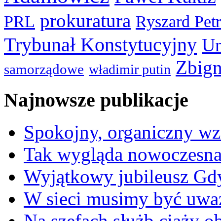
prokuratura
PRL
Ryszard Pet
Trybunał Konstytucyjny
Un
Zbign
samorządowe
władimir putin
Najnowsze publikacje
Spokojny, organiczny wz
Tak wygląda nowoczesna
Wyjątkowy jubileusz Gd
W sieci musimy być uwa
Na szefach służb ciąży 