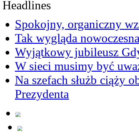
Spokojny, organiczny wz
Tak wygląda nowoczesna
Wyjątkowy jubileusz Gd
W sieci musimy być uwa
Na szefach służb ciąży 
Prezydenta