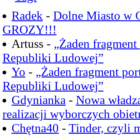
Radek
-
Dolne Miasto w
GROZY!!!
Artuss -
„Żaden fragment 
Republiki Ludowej”
Yo
-
„Żaden fragment port
Republiki Ludowej”
Gdynianka
-
Nowa władza
realizacji wyborczych obiet
Chętna40
-
Tinder, czyli 