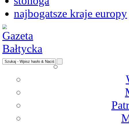
stonoga
najbogatsze kraje europy
Pat
M