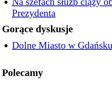
Na szefach służb ciąży 
Prezydenta
Gorące dyskusje
Dolne Miasto w Gdańs
15 sie 2012
Polecamy