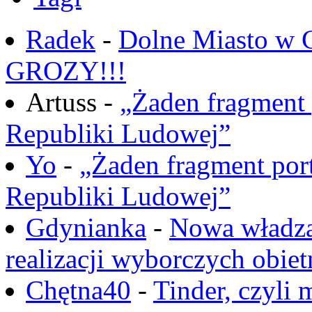
Radek
-
Dolne Miasto w
GROZY!!!
Artuss -
„Żaden fragment 
Republiki Ludowej”
Yo
-
„Żaden fragment port
Republiki Ludowej”
Gdynianka
-
Nowa władza
realizacji wyborczych obiet
Chętna40
-
Tinder, czyli 