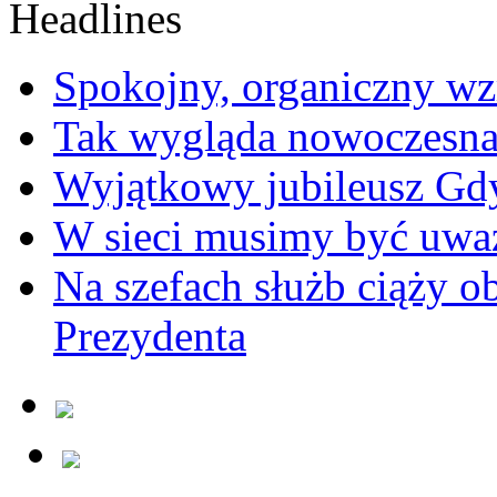
Spokojny, organiczny wz
Tak wygląda nowoczesna
Wyjątkowy jubileusz Gd
W sieci musimy być uwa
Na szefach służb ciąży 
Prezydenta