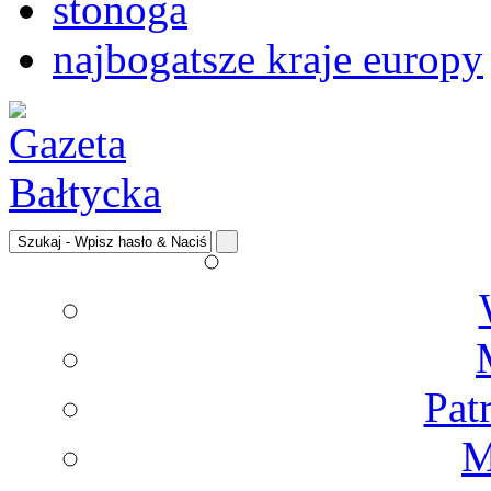
stonoga
najbogatsze kraje europy
Pat
M