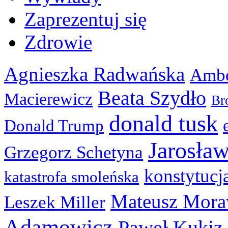
Zaprezentuj się
Zdrowie
Agnieszka Radwańska
Ambe
Beata Szydło
Macierewicz
Br
donald tusk
Donald Trump
Jarosła
Grzegorz Schetyna
konstytucj
katastrofa smoleńska
Mateusz Mora
Leszek Miller
Adamowicz
Paweł Kukiz