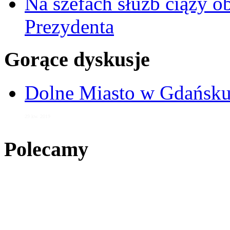
Na szefach służb ciąży 
Prezydenta
Gorące dyskusje
Dolne Miasto w Gdańs
29 kw. 2019
Polecamy