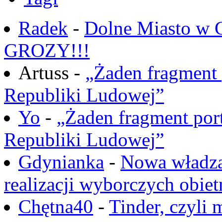
Radek
-
Dolne Miasto w
GROZY!!!
Artuss -
„Żaden fragment 
Republiki Ludowej”
Yo
-
„Żaden fragment port
Republiki Ludowej”
Gdynianka
-
Nowa władza
realizacji wyborczych obiet
Chętna40
-
Tinder, czyli 