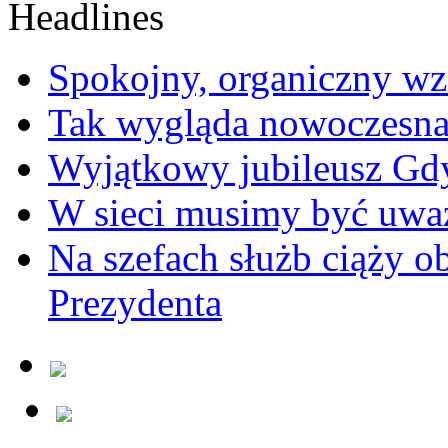
Spokojny, organiczny wz
Tak wygląda nowoczesna
Wyjątkowy jubileusz Gd
W sieci musimy być uwa
Na szefach służb ciąży 
Prezydenta