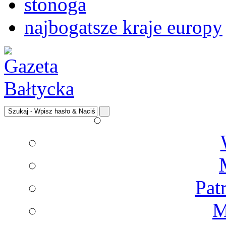
stonoga
najbogatsze kraje europy
Pat
M