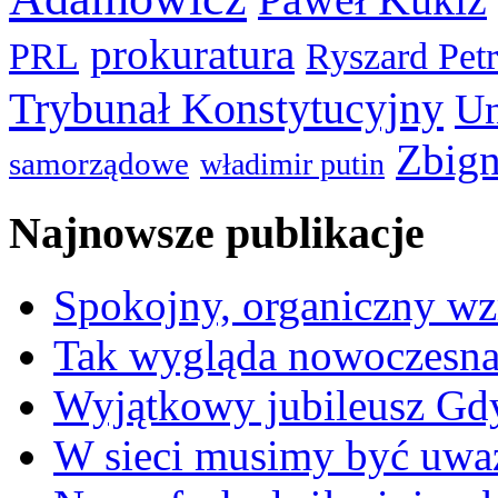
prokuratura
PRL
Ryszard Pet
Trybunał Konstytucyjny
Un
Zbign
samorządowe
władimir putin
Najnowsze publikacje
Spokojny, organiczny wz
Tak wygląda nowoczesna
Wyjątkowy jubileusz Gd
W sieci musimy być uwa