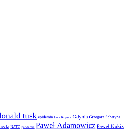
donald tusk
Gdynia
epidemia
Grzegorz Schetyna
Ewa Kopacz
Paweł Adamowicz
Paweł Kukiz
iecki
NATO
pandemia