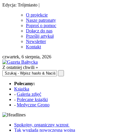
Edycja: Trójmiasto |
O projekcie
Nasze patronaty
Poproś o pomoc
Dołącz do nas
Prześlij artykuł
Newsletter
Kontakt
czwartek, 6 sierpnia, 2026
Z ostatniej chwili »
Polecamy:
Książka
-
Galeria zdjęć
-
Polecane książki
-
Medyczne Grono
Spokojny, organiczny wzrost
Tak wygląda nowoczesna wojna