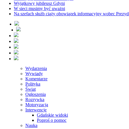
Wyjątkowy jubileusz Gdyni
W sieci musimy być uważni
Na szefach służb ciąży obowiązek informacyjny wobec Prezyd
Wydarzenia
Wywiady
Komentarze
Polityka
Świat
Ogłoszenia
Rozrywka
Motoryzacja
Interwencje
Gdańskie widoki
Poproś o pomoc
Nauka