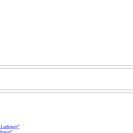
i Ludowej”
udowej”