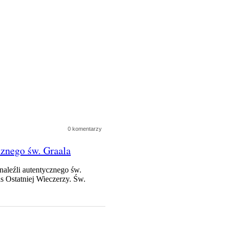
0 komentarzy
cznego św. Graala
dnaleźli autentycznego św.
as Ostatniej Wieczerzy. Św.