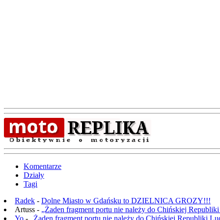
Komentarze
Działy
Tagi
Radek
-
Dolne Miasto w Gdańsku to DZIELNICA GROZY!!!
Artuss -
„Żaden fragment portu nie należy do Chińskiej Republik
Yo
-
„Żaden fragment portu nie należy do Chińskiej Republiki L