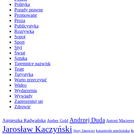
Polityka
Porady prawne
Promowane
Proza
Publicystyka
Rozrywka
Sopot
Sport
Styl
Świat
Sztuka
Tajemnice nazwisk
Teatr
Turystyka
Warto przeczytać
Wideo
Wydarzenia
Wywiady
Zaprezentuj się
Zdrowie
Andrzej Duda
Agnieszka Radwańska
Amber Gold
Antoni Maciere
Jarosław Kaczyński
k
katastrofa smoleńska
Jerzy Janowicz