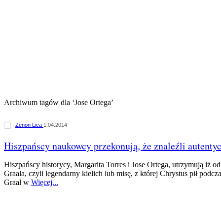
Archiwum tagów dla ‘Jose Ortega’
Zenon Lica
1.04.2014
Hiszpańscy naukowcy przekonują, że znaleźli autenty
Hiszpańscy historycy, Margarita Torres i Jose Ortega, utrzymują iż o
Graala, czyli legendarny kielich lub misę, z której Chrystus pił podcz
Graal w
Więcej...