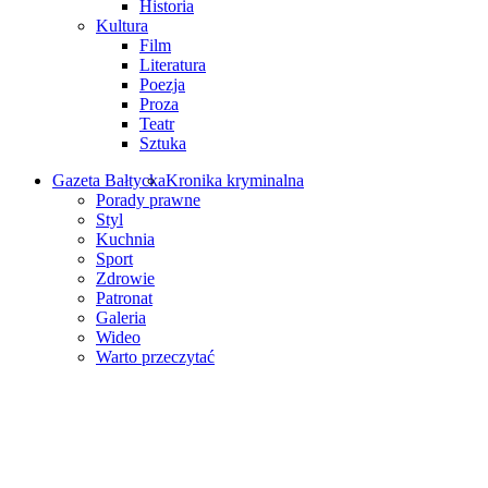
Historia
Kultura
Film
Literatura
Poezja
Proza
Teatr
Sztuka
Gazeta Bałtycka
Kronika kryminalna
Porady prawne
Styl
Kuchnia
Sport
Zdrowie
Patronat
Galeria
Wideo
Warto przeczytać