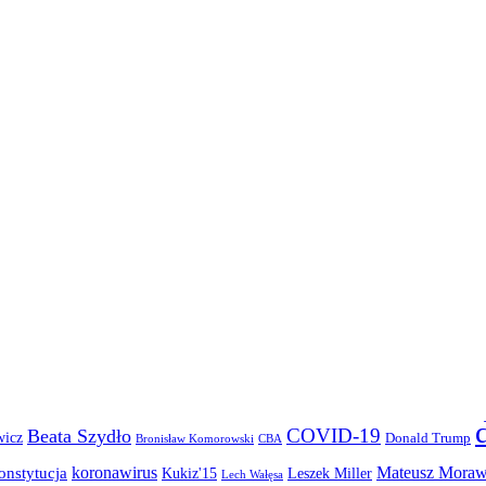
COVID-19
Beata Szydło
wicz
Donald Trump
Bronisław Komorowski
CBA
koronawirus
Mateusz Moraw
onstytucja
Kukiz'15
Leszek Miller
Lech Wałęsa