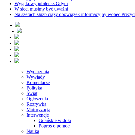
Wyjątkowy jubileusz Gdyni
W sieci musimy być uważni
Na szefach służb ciąży obowiązek informacyjny wobec Prezyd
Wydarzenia
Wywiady
Komentarze
Polityka
Świat
Ogłoszenia
Rozrywka
Motoryzacja
Interwencje
Gdańskie widoki
Poproś o pomoc
Nauka