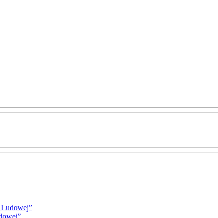
i Ludowej”
udowej”