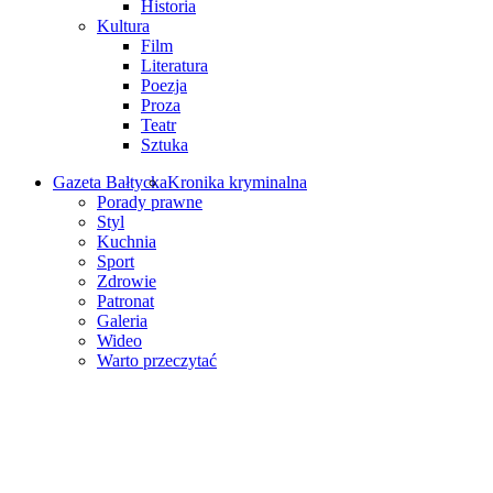
Historia
Kultura
Film
Literatura
Poezja
Proza
Teatr
Sztuka
Gazeta Bałtycka
Kronika kryminalna
Porady prawne
Styl
Kuchnia
Sport
Zdrowie
Patronat
Galeria
Wideo
Warto przeczytać