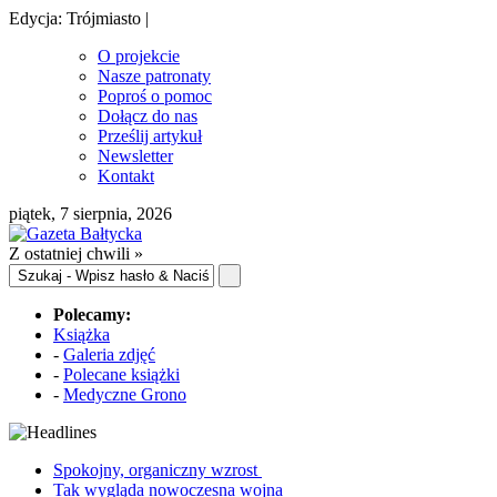
Edycja: Trójmiasto |
O projekcie
Nasze patronaty
Poproś o pomoc
Dołącz do nas
Prześlij artykuł
Newsletter
Kontakt
piątek, 7 sierpnia, 2026
Z ostatniej chwili »
Polecamy:
Książka
-
Galeria zdjęć
-
Polecane książki
-
Medyczne Grono
Spokojny, organiczny wzrost
Tak wygląda nowoczesna wojna