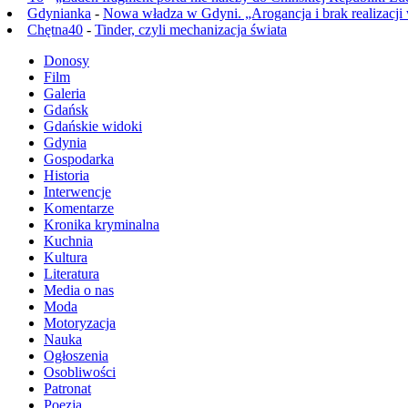
Gdynianka
-
Nowa władza w Gdyni. „Arogancja i brak realizacji
Chętna40
-
Tinder, czyli mechanizacja świata
Donosy
Film
Galeria
Gdańsk
Gdańskie widoki
Gdynia
Gospodarka
Historia
Interwencje
Komentarze
Kronika kryminalna
Kuchnia
Kultura
Literatura
Media o nas
Moda
Motoryzacja
Nauka
Ogłoszenia
Osobliwości
Patronat
Poezja