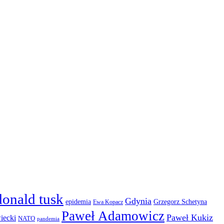
donald tusk
Gdynia
epidemia
Grzegorz Schetyna
Ewa Kopacz
Paweł Adamowicz
Paweł Kukiz
iecki
NATO
pandemia