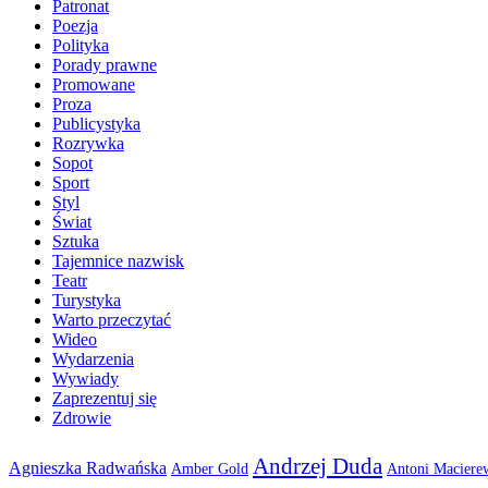
Patronat
Poezja
Polityka
Porady prawne
Promowane
Proza
Publicystyka
Rozrywka
Sopot
Sport
Styl
Świat
Sztuka
Tajemnice nazwisk
Teatr
Turystyka
Warto przeczytać
Wideo
Wydarzenia
Wywiady
Zaprezentuj się
Zdrowie
Andrzej Duda
Agnieszka Radwańska
Amber Gold
Antoni Maciere