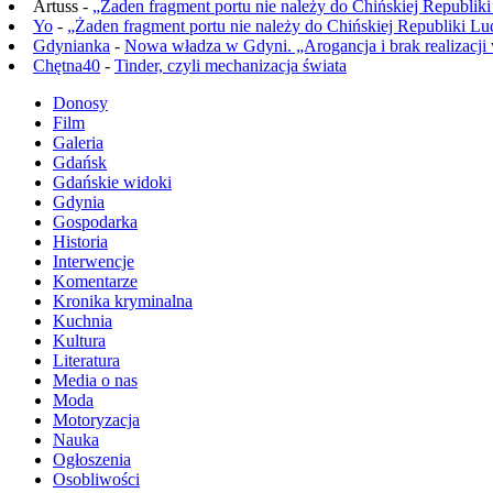
Artuss -
„Żaden fragment portu nie należy do Chińskiej Republik
Yo
-
„Żaden fragment portu nie należy do Chińskiej Republiki L
Gdynianka
-
Nowa władza w Gdyni. „Arogancja i brak realizacji
Chętna40
-
Tinder, czyli mechanizacja świata
Donosy
Film
Galeria
Gdańsk
Gdańskie widoki
Gdynia
Gospodarka
Historia
Interwencje
Komentarze
Kronika kryminalna
Kuchnia
Kultura
Literatura
Media o nas
Moda
Motoryzacja
Nauka
Ogłoszenia
Osobliwości