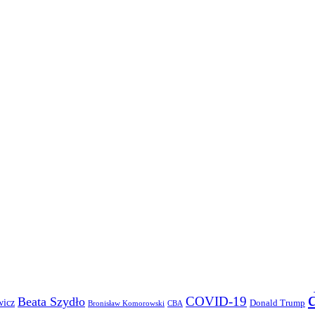
COVID-19
Beata Szydło
wicz
Donald Trump
Bronisław Komorowski
CBA