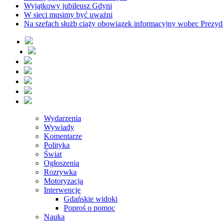
Wyjątkowy jubileusz Gdyni
W sieci musimy być uważni
Na szefach służb ciąży obowiązek informacyjny wobec Prezyd
Wydarzenia
Wywiady
Komentarze
Polityka
Świat
Ogłoszenia
Rozrywka
Motoryzacja
Interwencje
Gdańskie widoki
Poproś o pomoc
Nauka