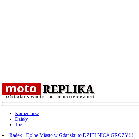
Komentarze
Działy
Tagi
Radek
-
Dolne Miasto w Gdańsku to DZIELNICA GROZY!!!