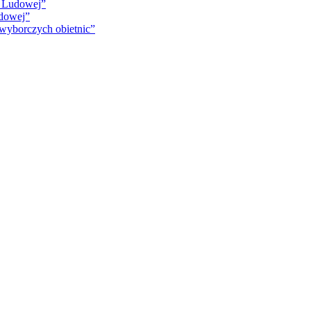
i Ludowej”
udowej”
 wyborczych obietnic”