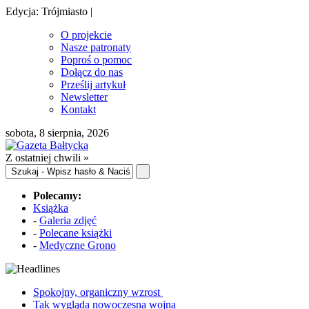
Edycja: Trójmiasto |
O projekcie
Nasze patronaty
Poproś o pomoc
Dołącz do nas
Prześlij artykuł
Newsletter
Kontakt
sobota, 8 sierpnia, 2026
Z ostatniej chwili »
Polecamy:
Książka
-
Galeria zdjęć
-
Polecane książki
-
Medyczne Grono
Spokojny, organiczny wzrost
Tak wygląda nowoczesna wojna