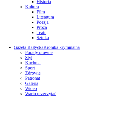
Historia
Kultura
Film
Literatura
Poezja
Proza
Teatr
Sztuka
Gazeta Bałtycka
Kronika kryminalna
Porady prawne
Styl
Kuchnia
Sport
Zdrowie
Patronat
Galeria
Wideo
Warto przeczytać