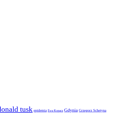
donald tusk
Gdynia
epidemia
Grzegorz Schetyna
Ewa Kopacz