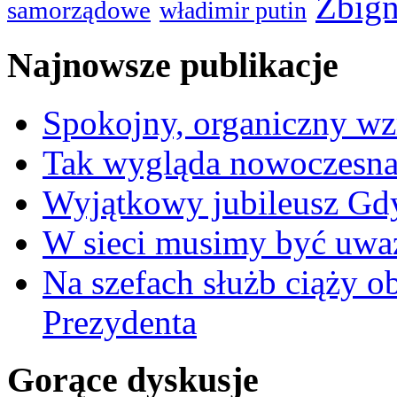
Zbign
samorządowe
władimir putin
Najnowsze publikacje
Spokojny, organiczny wz
Tak wygląda nowoczesna
Wyjątkowy jubileusz Gd
W sieci musimy być uwa
Na szefach służb ciąży 
Prezydenta
Gorące dyskusje