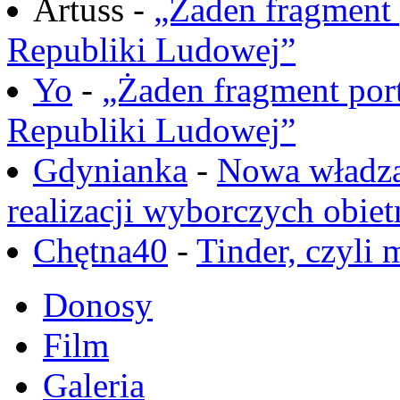
Artuss -
„Żaden fragment 
Republiki Ludowej”
Yo
-
„Żaden fragment port
Republiki Ludowej”
Gdynianka
-
Nowa władza
realizacji wyborczych obiet
Chętna40
-
Tinder, czyli 
Donosy
Film
Galeria