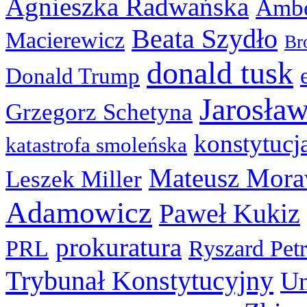
Agnieszka Radwańska
Ambe
Beata Szydło
Macierewicz
Br
donald tusk
Donald Trump
Jarosła
Grzegorz Schetyna
konstytucj
katastrofa smoleńska
Mateusz Mora
Leszek Miller
Adamowicz
Paweł Kukiz
prokuratura
PRL
Ryszard Pet
Trybunał Konstytucyjny
Un