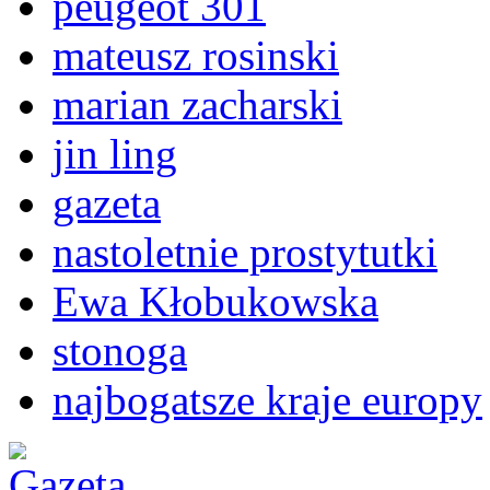
peugeot 301
mateusz rosinski
marian zacharski
jin ling
gazeta
nastoletnie prostytutki
Ewa Kłobukowska
stonoga
najbogatsze kraje europy