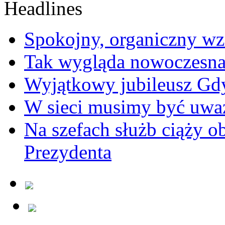
Spokojny, organiczny wz
Tak wygląda nowoczesna
Wyjątkowy jubileusz Gd
W sieci musimy być uwa
Na szefach służb ciąży 
Prezydenta