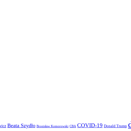
COVID-19
Beata Szydło
wicz
Donald Trump
Bronisław Komorowski
CBA