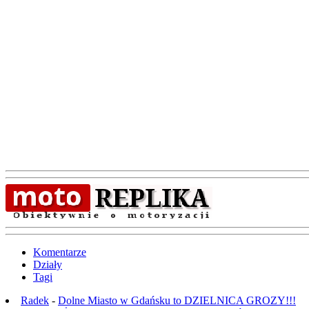
Komentarze
Działy
Tagi
Radek
-
Dolne Miasto w Gdańsku to DZIELNICA GROZY!!!