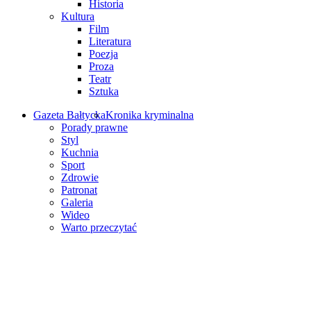
Historia
Kultura
Film
Literatura
Poezja
Proza
Teatr
Sztuka
Gazeta Bałtycka
Kronika kryminalna
Porady prawne
Styl
Kuchnia
Sport
Zdrowie
Patronat
Galeria
Wideo
Warto przeczytać