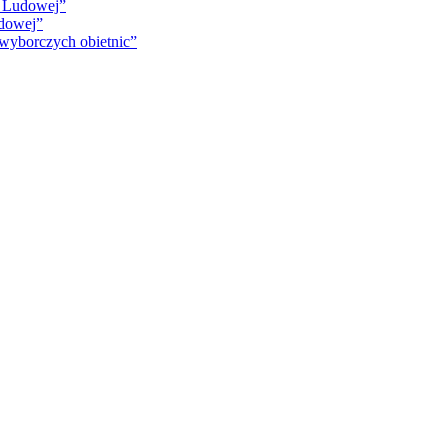
i Ludowej”
udowej”
 wyborczych obietnic”