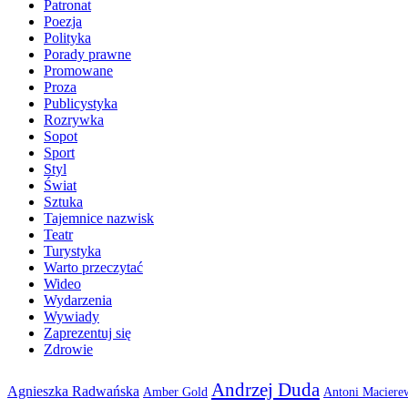
Patronat
Poezja
Polityka
Porady prawne
Promowane
Proza
Publicystyka
Rozrywka
Sopot
Sport
Styl
Świat
Sztuka
Tajemnice nazwisk
Teatr
Turystyka
Warto przeczytać
Wideo
Wydarzenia
Wywiady
Zaprezentuj się
Zdrowie
Andrzej Duda
Agnieszka Radwańska
Amber Gold
Antoni Maciere