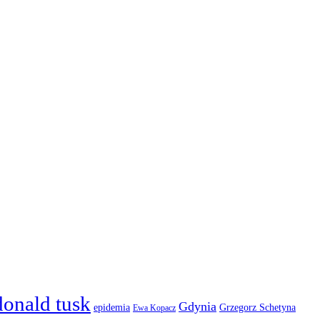
donald tusk
Gdynia
epidemia
Grzegorz Schetyna
Ewa Kopacz