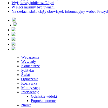
Wyjątkowy jubileusz Gdyni
W sieci musimy być uważni
Na szefach służb ciąży obowiązek informacyjny wobec Prezyd
Wydarzenia
Wywiady
Komentarze
Polityka
Świat
Ogłoszenia
Rozrywka
Motoryzacja
Interwencje
Gdańskie widoki
Poproś o pomoc
Nauka