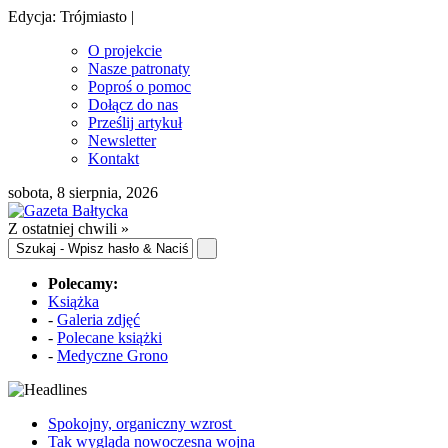
Edycja: Trójmiasto |
O projekcie
Nasze patronaty
Poproś o pomoc
Dołącz do nas
Prześlij artykuł
Newsletter
Kontakt
sobota, 8 sierpnia, 2026
Z ostatniej chwili »
Polecamy:
Książka
-
Galeria zdjęć
-
Polecane książki
-
Medyczne Grono
Spokojny, organiczny wzrost
Tak wygląda nowoczesna wojna