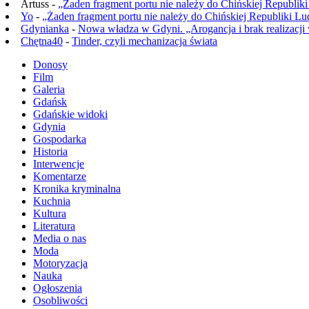
Artuss -
„Żaden fragment portu nie należy do Chińskiej Republik
Yo
-
„Żaden fragment portu nie należy do Chińskiej Republiki L
Gdynianka
-
Nowa władza w Gdyni. „Arogancja i brak realizacji
Chętna40
-
Tinder, czyli mechanizacja świata
Donosy
Film
Galeria
Gdańsk
Gdańskie widoki
Gdynia
Gospodarka
Historia
Interwencje
Komentarze
Kronika kryminalna
Kuchnia
Kultura
Literatura
Media o nas
Moda
Motoryzacja
Nauka
Ogłoszenia
Osobliwości