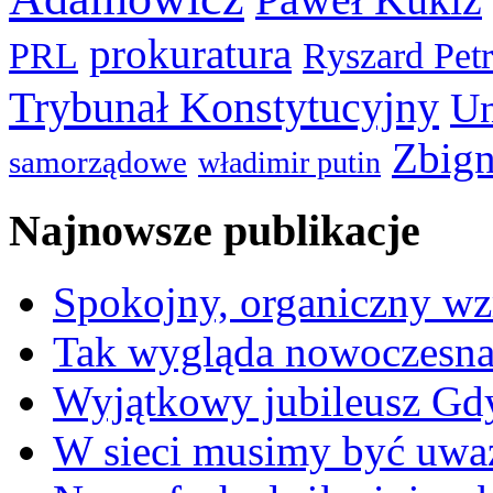
prokuratura
PRL
Ryszard Pet
Trybunał Konstytucyjny
Un
Zbign
samorządowe
władimir putin
Najnowsze publikacje
Spokojny, organiczny wz
Tak wygląda nowoczesna
Wyjątkowy jubileusz Gd
W sieci musimy być uwa