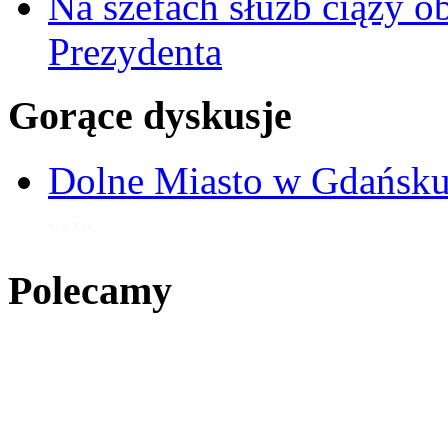
Na szefach służb ciąży 
Prezydenta
Gorące dyskusje
Dolne Miasto w Gdańs
9 paź 2014
Polecamy