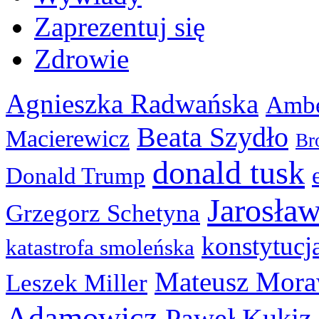
Zaprezentuj się
Zdrowie
Agnieszka Radwańska
Ambe
Beata Szydło
Macierewicz
Br
donald tusk
Donald Trump
Jarosła
Grzegorz Schetyna
konstytucj
katastrofa smoleńska
Mateusz Mora
Leszek Miller
Adamowicz
Paweł Kukiz