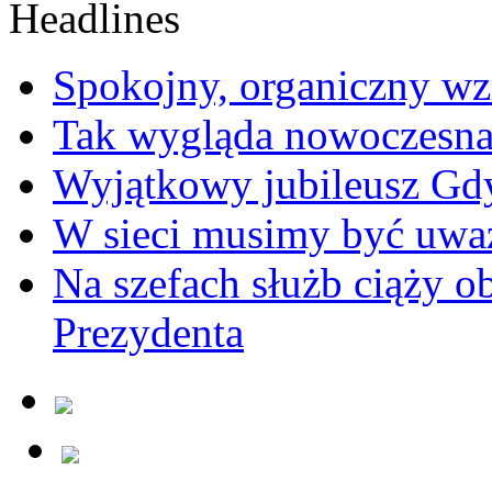
Spokojny, organiczny wz
Tak wygląda nowoczesna
Wyjątkowy jubileusz Gd
W sieci musimy być uwa
Na szefach służb ciąży 
Prezydenta