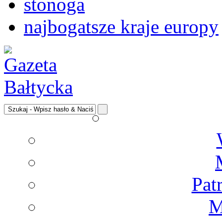
stonoga
najbogatsze kraje europy
Pat
M