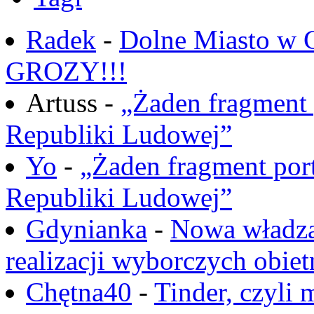
Radek
-
Dolne Miasto w
GROZY!!!
Artuss -
„Żaden fragment 
Republiki Ludowej”
Yo
-
„Żaden fragment port
Republiki Ludowej”
Gdynianka
-
Nowa władza
realizacji wyborczych obiet
Chętna40
-
Tinder, czyli 