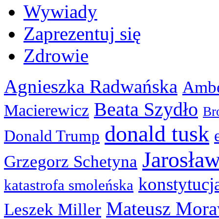
Wywiady
Zaprezentuj się
Zdrowie
Agnieszka Radwańska
Ambe
Beata Szydło
Macierewicz
Br
donald tusk
Donald Trump
Jarosła
Grzegorz Schetyna
konstytucj
katastrofa smoleńska
Mateusz Mora
Leszek Miller