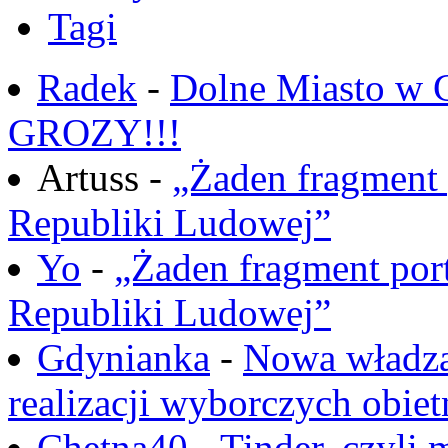
Tagi
Radek
-
Dolne Miasto w
GROZY!!!
Artuss -
„Żaden fragment 
Republiki Ludowej”
Yo
-
„Żaden fragment port
Republiki Ludowej”
Gdynianka
-
Nowa władza
realizacji wyborczych obiet
Chętna40
-
Tinder, czyli 