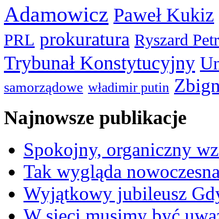
Adamowicz
Paweł Kukiz
prokuratura
PRL
Ryszard Pet
Trybunał Konstytucyjny
Un
Zbign
samorządowe
władimir putin
Najnowsze publikacje
Spokojny, organiczny wz
Tak wygląda nowoczesna
Wyjątkowy jubileusz Gd
W sieci musimy być uwa