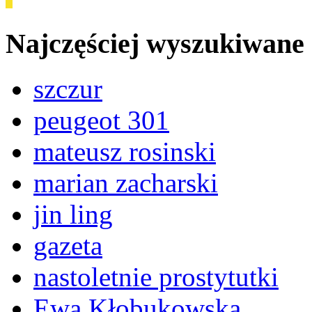
Najczęściej wyszukiwane
szczur
peugeot 301
mateusz rosinski
marian zacharski
jin ling
gazeta
nastoletnie prostytutki
Ewa Kłobukowska