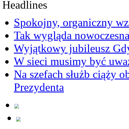
Spokojny, organiczny wz
Tak wygląda nowoczesna
Wyjątkowy jubileusz Gd
W sieci musimy być uwa
Na szefach służb ciąży 
Prezydenta