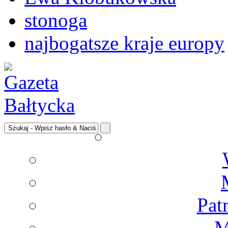
stonoga
najbogatsze kraje europy
Pat
M