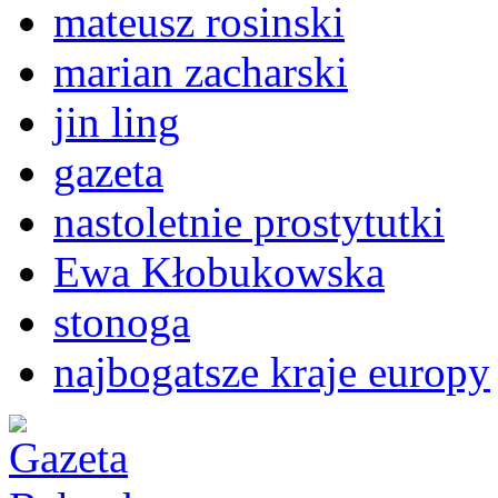
mateusz rosinski
marian zacharski
jin ling
gazeta
nastoletnie prostytutki
Ewa Kłobukowska
stonoga
najbogatsze kraje europy