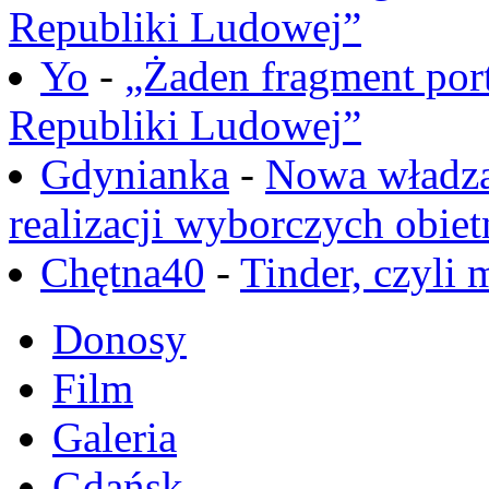
Republiki Ludowej”
Yo
-
„Żaden fragment port
Republiki Ludowej”
Gdynianka
-
Nowa władza
realizacji wyborczych obiet
Chętna40
-
Tinder, czyli 
Donosy
Film
Galeria
Gdańsk