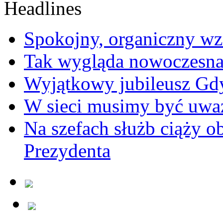
Spokojny, organiczny wz
Tak wygląda nowoczesna
Wyjątkowy jubileusz Gd
W sieci musimy być uwa
Na szefach służb ciąży 
Prezydenta