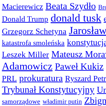
Beata Szydło
Macierewicz
Br
donald tusk
Donald Trump
Jarosła
Grzegorz Schetyna
konstytucj
katastrofa smoleńska
Mateusz Mora
Leszek Miller
Adamowicz
Paweł Kukiz
prokuratura
PRL
Ryszard Pet
Trybunał Konstytucyjny
Un
Zbign
samorządowe
władimir putin