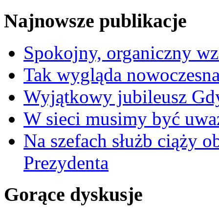
Najnowsze publikacje
Spokojny, organiczny wz
Tak wygląda nowoczesna
Wyjątkowy jubileusz Gd
W sieci musimy być uwa
Na szefach służb ciąży 
Prezydenta
Gorące dyskusje