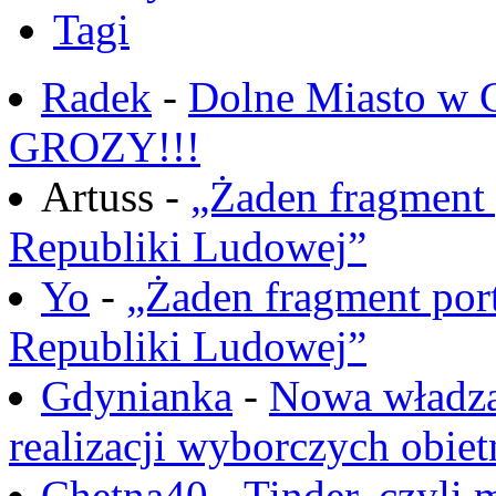
Tagi
Radek
-
Dolne Miasto w
GROZY!!!
Artuss -
„Żaden fragment 
Republiki Ludowej”
Yo
-
„Żaden fragment port
Republiki Ludowej”
Gdynianka
-
Nowa władza
realizacji wyborczych obiet
Chętna40
-
Tinder, czyli 