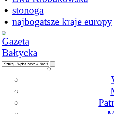
stonoga
najbogatsze kraje europy
Pat
M