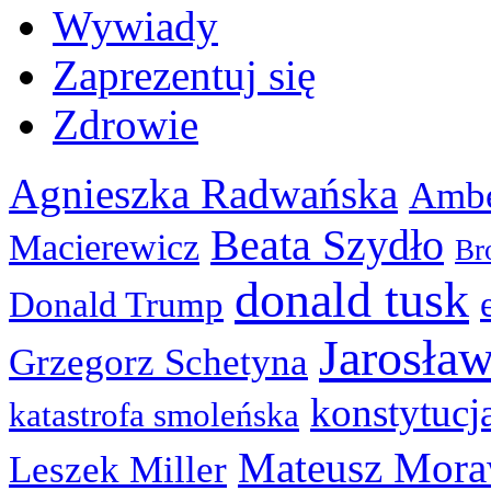
Wywiady
Zaprezentuj się
Zdrowie
Agnieszka Radwańska
Ambe
Beata Szydło
Macierewicz
Br
donald tusk
Donald Trump
Jarosła
Grzegorz Schetyna
konstytucj
katastrofa smoleńska
Mateusz Mora
Leszek Miller