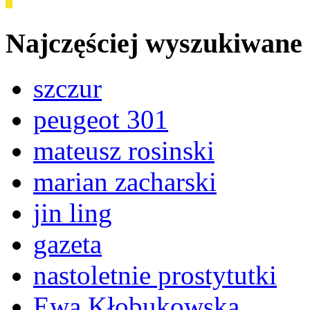
Najczęściej wyszukiwane
szczur
peugeot 301
mateusz rosinski
marian zacharski
jin ling
gazeta
nastoletnie prostytutki
Ewa Kłobukowska