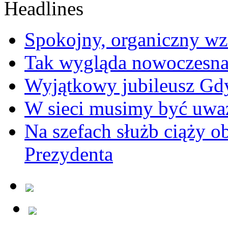
Spokojny, organiczny wz
Tak wygląda nowoczesna
Wyjątkowy jubileusz Gd
W sieci musimy być uwa
Na szefach służb ciąży 
Prezydenta