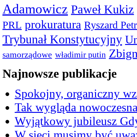
Adamowicz
Paweł Kukiz
prokuratura
PRL
Ryszard Pet
Trybunał Konstytucyjny
Un
Zbign
samorządowe
władimir putin
Najnowsze publikacje
Spokojny, organiczny wz
Tak wygląda nowoczesna
Wyjątkowy jubileusz Gd
W sieci musimy być uwa