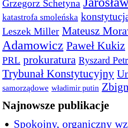
Jarosła
Grzegorz Schetyna
konstytucj
katastrofa smoleńska
Mateusz Mora
Leszek Miller
Adamowicz
Paweł Kukiz
prokuratura
PRL
Ryszard Pet
Trybunał Konstytucyjny
Un
Zbign
samorządowe
władimir putin
Najnowsze publikacje
Spokojny, organiczny wz