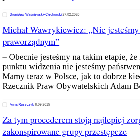
Bronisław Waśniewski–Ciechorski
27.02.2020
Michał Wawrykiewicz: „Nie jesteśm
praworządnym”
– Obecnie jesteśmy na takim etapie, ż
punktu widzenia nie jesteśmy państw
Mamy teraz w Polsce, jak to dobrze kie
Rzecznik Praw Obywatelskich Adam B
Anna Ruszczyk
8.09.2015
Za tym procederem stoją najlepiej zo
zakonspirowane grupy przestępcze