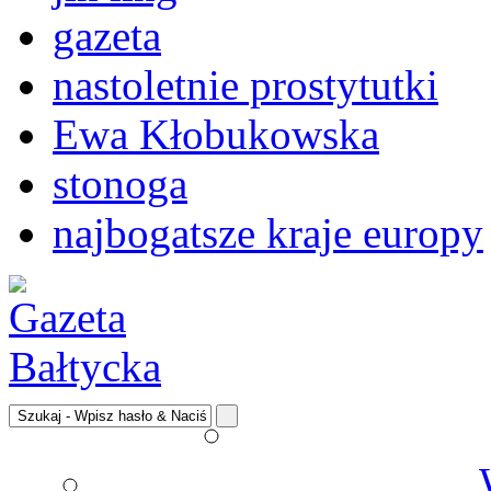
gazeta
nastoletnie prostytutki
Ewa Kłobukowska
stonoga
najbogatsze kraje europy