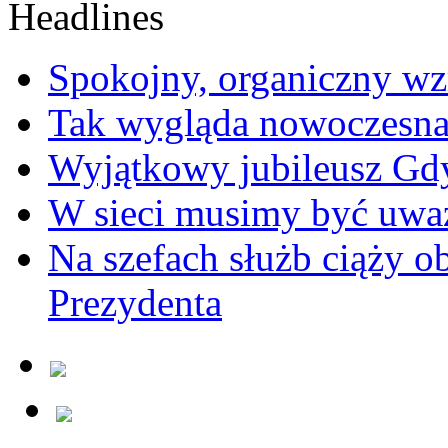
Spokojny, organiczny wz
Tak wygląda nowoczesna
Wyjątkowy jubileusz Gd
W sieci musimy być uwa
Na szefach służb ciąży 
Prezydenta