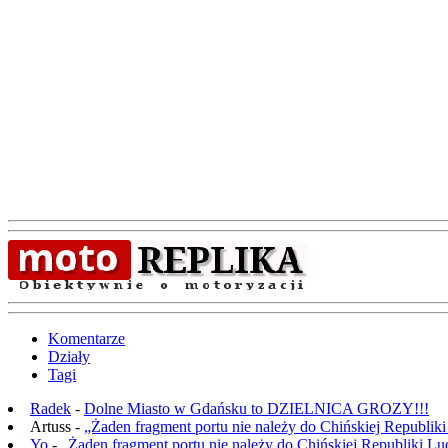
Komentarze
Działy
Tagi
Radek
-
Dolne Miasto w Gdańsku to DZIELNICA GROZY!!!
Artuss -
„Żaden fragment portu nie należy do Chińskiej Republik
Yo
-
„Żaden fragment portu nie należy do Chińskiej Republiki L