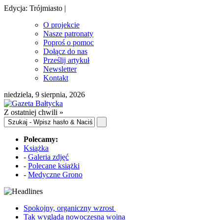
Edycja: Trójmiasto |
O projekcie
Nasze patronaty
Poproś o pomoc
Dołącz do nas
Prześlij artykuł
Newsletter
Kontakt
niedziela, 9 sierpnia, 2026
Z ostatniej chwili »
Polecamy:
Książka
-
Galeria zdjęć
-
Polecane książki
-
Medyczne Grono
Spokojny, organiczny wzrost
Tak wygląda nowoczesna wojna