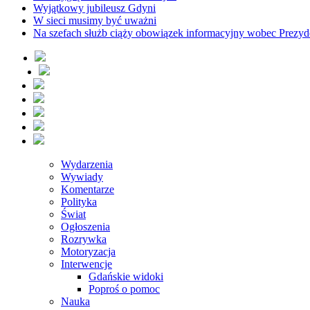
Wyjątkowy jubileusz Gdyni
W sieci musimy być uważni
Na szefach służb ciąży obowiązek informacyjny wobec Prezyd
Wydarzenia
Wywiady
Komentarze
Polityka
Świat
Ogłoszenia
Rozrywka
Motoryzacja
Interwencje
Gdańskie widoki
Poproś o pomoc
Nauka