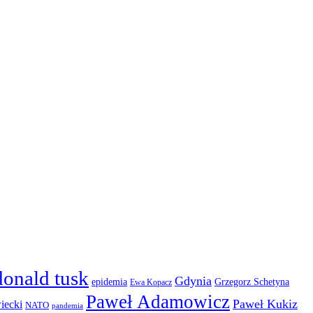
donald tusk
Gdynia
epidemia
Grzegorz Schetyna
Ewa Kopacz
Paweł Adamowicz
Paweł Kukiz
iecki
NATO
pandemia