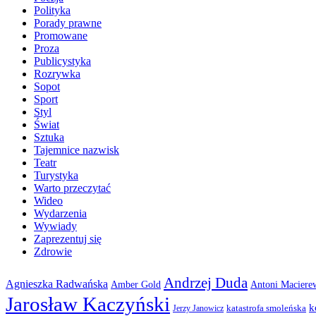
Polityka
Porady prawne
Promowane
Proza
Publicystyka
Rozrywka
Sopot
Sport
Styl
Świat
Sztuka
Tajemnice nazwisk
Teatr
Turystyka
Warto przeczytać
Wideo
Wydarzenia
Wywiady
Zaprezentuj się
Zdrowie
Andrzej Duda
Agnieszka Radwańska
Amber Gold
Antoni Maciere
Jarosław Kaczyński
k
katastrofa smoleńska
Jerzy Janowicz