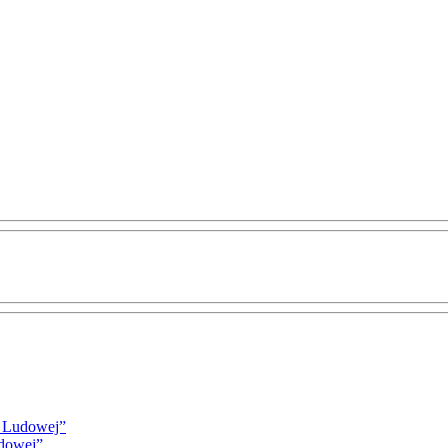
i Ludowej”
udowej”