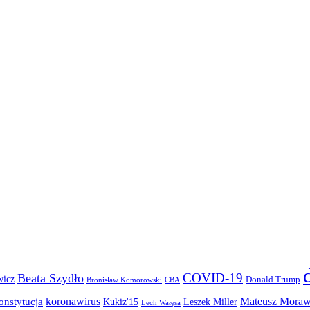
COVID-19
Beata Szydło
wicz
Donald Trump
Bronisław Komorowski
CBA
koronawirus
Mateusz Moraw
onstytucja
Kukiz'15
Leszek Miller
Lech Wałęsa