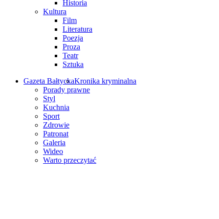
Historia
Kultura
Film
Literatura
Poezja
Proza
Teatr
Sztuka
Gazeta Bałtycka
Kronika kryminalna
Porady prawne
Styl
Kuchnia
Sport
Zdrowie
Patronat
Galeria
Wideo
Warto przeczytać