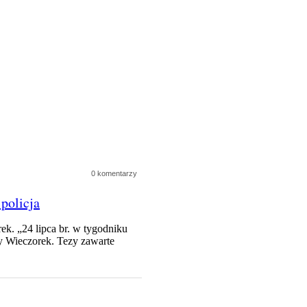
0 komentarzy
policja
k. „24 lipca br. w tygodniku
ny Wieczorek. Tezy zawarte