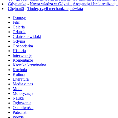
Gdynianka
-
Nowa władza w Gdyni. „Arogancja i brak realizacji
Chętna40
-
Tinder, czyli mechanizacja świata
Donosy
Film
Galeria
Gdańsk
Gdańskie widoki
Gdynia
Gospodarka
Historia
Interwencje
Komentarze
Kronika kryminalna
Kuchnia
Kultura
Literatura
Media o nas
Moda
Motoryzacja
Nauka
Ogłoszenia
Osobliwości
Patronat
Poezja