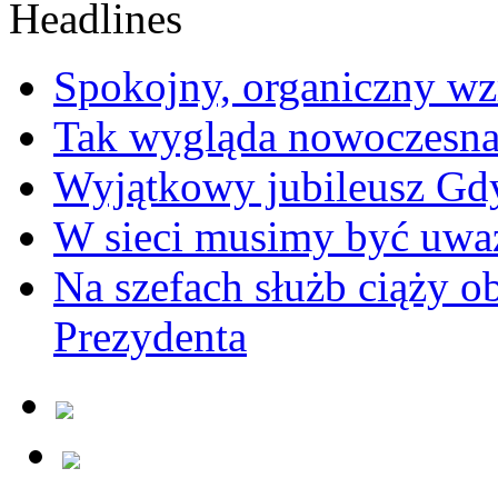
Spokojny, organiczny wz
Tak wygląda nowoczesna
Wyjątkowy jubileusz Gd
W sieci musimy być uwa
Na szefach służb ciąży 
Prezydenta