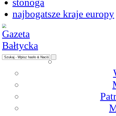
stonoga
najbogatsze kraje europy
Pat
M