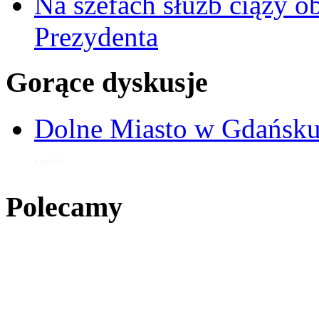
Na szefach służb ciąży 
Prezydenta
Gorące dyskusje
Dolne Miasto w Gdańs
4 lut 2019
Polecamy