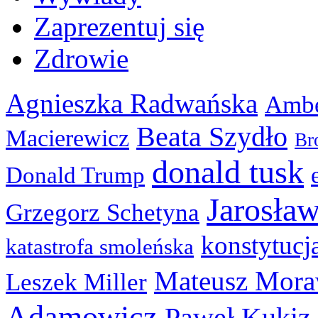
Zaprezentuj się
Zdrowie
Agnieszka Radwańska
Ambe
Beata Szydło
Macierewicz
Br
donald tusk
Donald Trump
Jarosła
Grzegorz Schetyna
konstytucj
katastrofa smoleńska
Mateusz Mora
Leszek Miller
Adamowicz
Paweł Kukiz