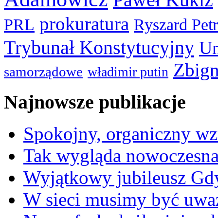
prokuratura
PRL
Ryszard Pet
Trybunał Konstytucyjny
Un
Zbign
samorządowe
władimir putin
Najnowsze publikacje
Spokojny, organiczny wz
Tak wygląda nowoczesna
Wyjątkowy jubileusz Gd
W sieci musimy być uwa