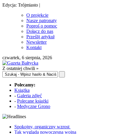
Edycja: Trójmiasto |
O projekcie
Nasze patronaty
Poproś o pomoc
Dołącz do nas
Prześlij artykuł
Newsletter
Kontakt
czwartek, 6 sierpnia, 2026
Z ostatniej chwili »
Polecamy:
Książka
-
Galeria zdjęć
-
Polecane książki
-
Medyczne Grono
Spokojny, organiczny wzrost
Tak wygląda nowoczesna wojna