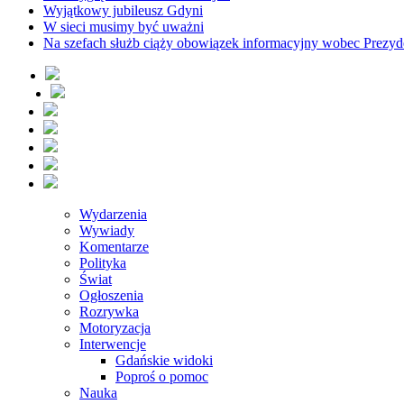
Wyjątkowy jubileusz Gdyni
W sieci musimy być uważni
Na szefach służb ciąży obowiązek informacyjny wobec Prezyd
Wydarzenia
Wywiady
Komentarze
Polityka
Świat
Ogłoszenia
Rozrywka
Motoryzacja
Interwencje
Gdańskie widoki
Poproś o pomoc
Nauka