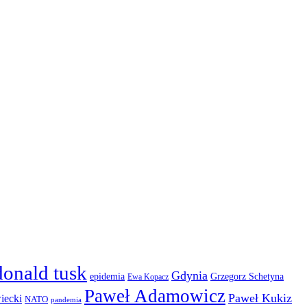
donald tusk
Gdynia
epidemia
Grzegorz Schetyna
Ewa Kopacz
Paweł Adamowicz
Paweł Kukiz
iecki
NATO
pandemia