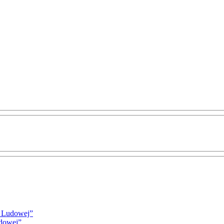
i Ludowej”
udowej”