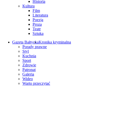
Historia
Kultura
Film
Literatura
Poezja
Proza
Teatr
Sztuka
Gazeta Bałtycka
Kronika kryminalna
Porady prawne
Styl
Kuchnia
Sport
Zdrowie
Patronat
Galeria
Wideo
Warto przeczytać