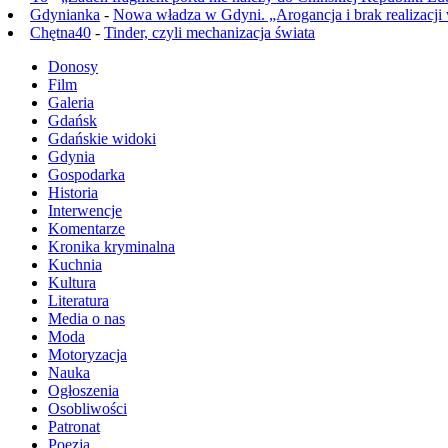
Gdynianka
-
Nowa władza w Gdyni. „Arogancja i brak realizacji
Chętna40
-
Tinder, czyli mechanizacja świata
Donosy
Film
Galeria
Gdańsk
Gdańskie widoki
Gdynia
Gospodarka
Historia
Interwencje
Komentarze
Kronika kryminalna
Kuchnia
Kultura
Literatura
Media o nas
Moda
Motoryzacja
Nauka
Ogłoszenia
Osobliwości
Patronat
Poezja