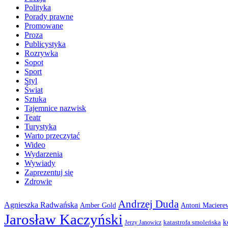
Polityka
Porady prawne
Promowane
Proza
Publicystyka
Rozrywka
Sopot
Sport
Styl
Świat
Sztuka
Tajemnice nazwisk
Teatr
Turystyka
Warto przeczytać
Wideo
Wydarzenia
Wywiady
Zaprezentuj się
Zdrowie
Andrzej Duda
Agnieszka Radwańska
Amber Gold
Antoni Maciere
Jarosław Kaczyński
k
katastrofa smoleńska
Jerzy Janowicz