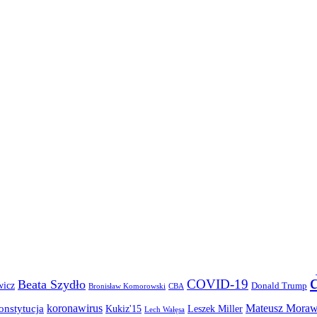
COVID-19
Beata Szydło
wicz
Donald Trump
Bronisław Komorowski
CBA
koronawirus
Mateusz Moraw
onstytucja
Kukiz'15
Leszek Miller
Lech Wałęsa