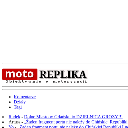
Komentarze
Działy
Tagi
Radek
-
Dolne Miasto w Gdańsku to DZIELNICA GROZY!!!
Artuss -
„Żaden fragment portu nie należy do Chińskiej Republik
Yo
-
„Żaden fragment portu nie należy do Chińskiej Republiki L