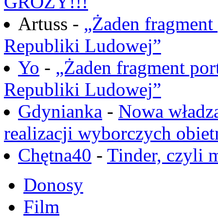
GROZY!!!
Artuss -
„Żaden fragment 
Republiki Ludowej”
Yo
-
„Żaden fragment port
Republiki Ludowej”
Gdynianka
-
Nowa władza
realizacji wyborczych obiet
Chętna40
-
Tinder, czyli 
Donosy
Film