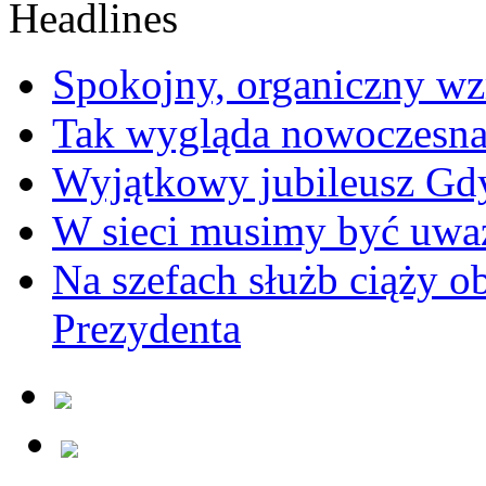
Spokojny, organiczny wz
Tak wygląda nowoczesna
Wyjątkowy jubileusz Gd
W sieci musimy być uwa
Na szefach służb ciąży 
Prezydenta