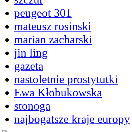
peugeot 301
mateusz rosinski
marian zacharski
jin ling
gazeta
nastoletnie prostytutki
Ewa Kłobukowska
stonoga
najbogatsze kraje europy