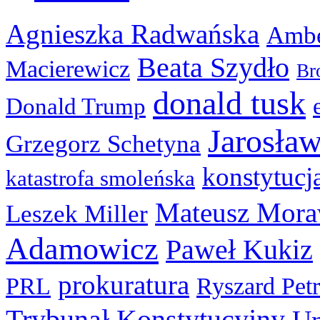
Agnieszka Radwańska
Ambe
Beata Szydło
Macierewicz
Br
donald tusk
Donald Trump
Jarosła
Grzegorz Schetyna
konstytucj
katastrofa smoleńska
Mateusz Mora
Leszek Miller
Adamowicz
Paweł Kukiz
prokuratura
PRL
Ryszard Pet
Trybunał Konstytucyjny