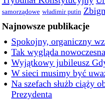
Un
Zbign
samorządowe
władimir putin
Najnowsze publikacje
Spokojny, organiczny wz
Tak wygląda nowoczesna
Wyjątkowy jubileusz Gd
W sieci musimy być uwa
Na szefach służb ciąży 
Prezydenta