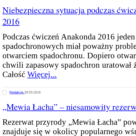
Niebezpieczna sytuacja podczas ćwi
2016
Podczas ćwiczeń Anakonda 2016 jeden
spadochronowych miał poważny probl
otwarciem spadochronu. Dopiero otwart
chwili zapasowy spadochron uratował ż
Całość
Więcej...
Redakcja
28.03.2016
„Mewia Łacha” – niesamowity rezerw
Rezerwat przyrody „Mewia Łacha” pow
znajduje się w okolicy popularnego w