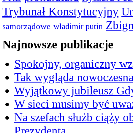
Trybunał Konstytucyjny
Un
Zbign
samorządowe
władimir putin
Najnowsze publikacje
Spokojny, organiczny wz
Tak wygląda nowoczesna
Wyjątkowy jubileusz Gd
W sieci musimy być uwa
Na szefach służb ciąży 
Prezydenta