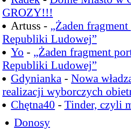
GROZY!!!
Artuss -
„Żaden fragment 
Republiki Ludowej”
Yo
-
„Żaden fragment port
Republiki Ludowej”
Gdynianka
-
Nowa władza
realizacji wyborczych obiet
Chętna40
-
Tinder, czyli 
Donosy