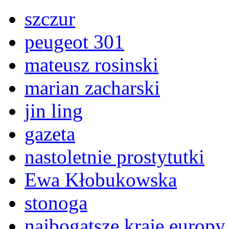
szczur
peugeot 301
mateusz rosinski
marian zacharski
jin ling
gazeta
nastoletnie prostytutki
Ewa Kłobukowska
stonoga
najbogatsze kraje europy