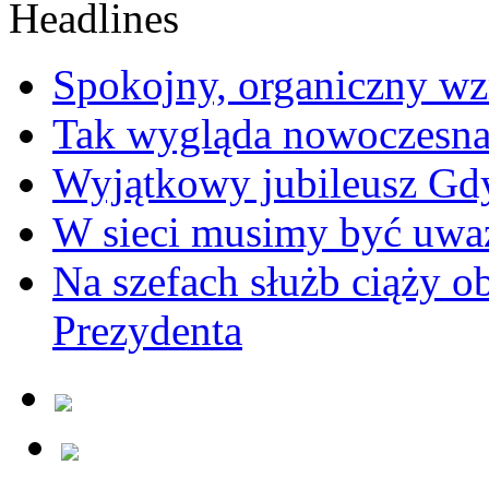
Spokojny, organiczny wz
Tak wygląda nowoczesna
Wyjątkowy jubileusz Gd
W sieci musimy być uwa
Na szefach służb ciąży 
Prezydenta