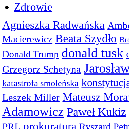
Zdrowie
Agnieszka Radwańska
Ambe
Beata Szydło
Macierewicz
Br
donald tusk
Donald Trump
Jarosła
Grzegorz Schetyna
konstytucj
katastrofa smoleńska
Mateusz Mora
Leszek Miller
Adamowicz
Paweł Kukiz
prokuratura
PRL
Ryszard Pet