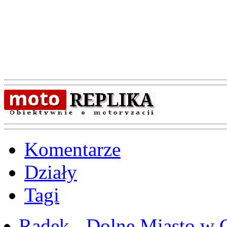
Komentarze
Działy
Tagi
Radek
-
Dolne Miasto w