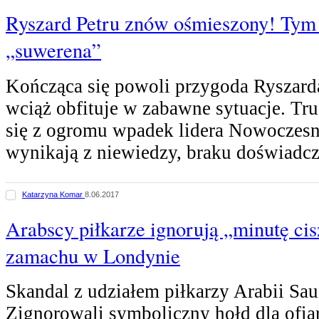
Ryszard Petru znów ośmieszony! Tym
„suwerena”
Kończąca się powoli przygoda Ryszarda
wciąż obfituje w zabawne sytuacje. Tru
się z ogromu wpadek lidera Nowoczesne
wynikają z niewiedzy, braku doświadc
Katarzyna Komar
8.06.2017
Arabscy piłkarze ignorują „minutę cis
zamachu w Londynie
Skandal z udziałem piłkarzy Arabii Sau
Zignorowali symboliczny hołd dla ofi