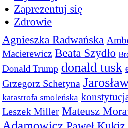
Zaprezentuj się
Zdrowie
Agnieszka Radwańska
Ambe
Beata Szydło
Macierewicz
Br
donald tusk
Donald Trump
Jarosła
Grzegorz Schetyna
konstytucj
katastrofa smoleńska
Mateusz Mora
Leszek Miller
Adamowicz
Paweł Kukiz