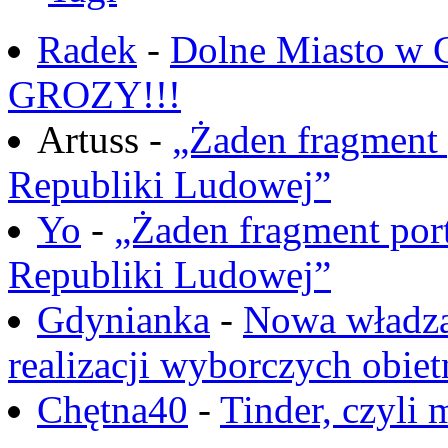
Radek
-
Dolne Miasto w
GROZY!!!
Artuss -
„Żaden fragment 
Republiki Ludowej”
Yo
-
„Żaden fragment port
Republiki Ludowej”
Gdynianka
-
Nowa władza
realizacji wyborczych obiet
Chętna40
-
Tinder, czyli 