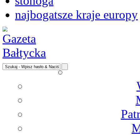
stonoga
najbogatsze kraje europy
Pat
M