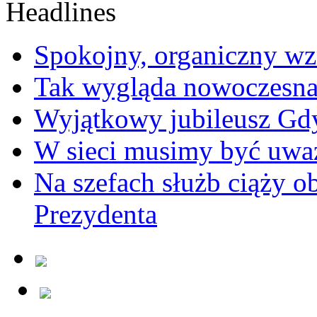
Spokojny, organiczny wz
Tak wygląda nowoczesna
Wyjątkowy jubileusz Gd
W sieci musimy być uwa
Na szefach służb ciąży 
Prezydenta