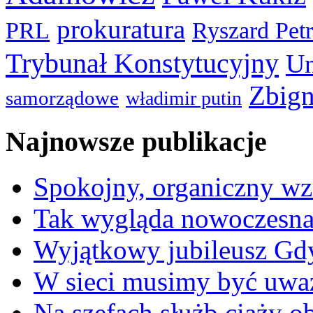
prokuratura
PRL
Ryszard Pet
Trybunał Konstytucyjny
Un
Zbign
samorządowe
władimir putin
Najnowsze publikacje
Spokojny, organiczny wz
Tak wygląda nowoczesna
Wyjątkowy jubileusz Gd
W sieci musimy być uwa
Na szefach służb ciąży 