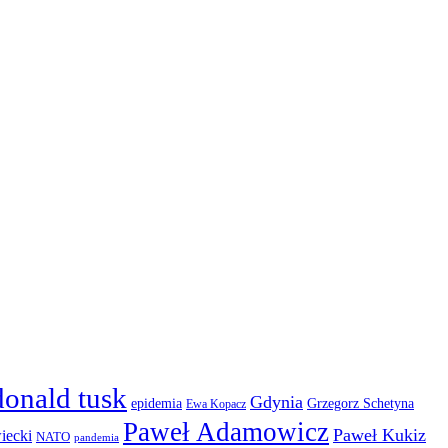
donald tusk
Gdynia
epidemia
Grzegorz Schetyna
Ewa Kopacz
Paweł Adamowicz
Paweł Kukiz
iecki
NATO
pandemia