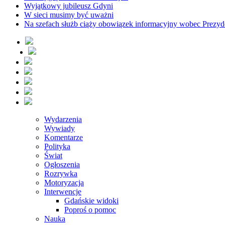
Wyjątkowy jubileusz Gdyni
W sieci musimy być uważni
Na szefach służb ciąży obowiązek informacyjny wobec Prezyd
Wydarzenia
Wywiady
Komentarze
Polityka
Świat
Ogłoszenia
Rozrywka
Motoryzacja
Interwencje
Gdańskie widoki
Poproś o pomoc
Nauka