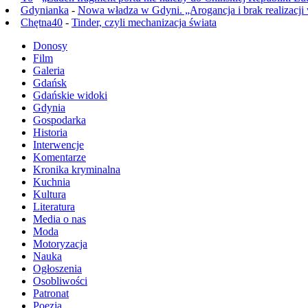
Gdynianka
-
Nowa władza w Gdyni. „Arogancja i brak realizacji
Chętna40
-
Tinder, czyli mechanizacja świata
Donosy
Film
Galeria
Gdańsk
Gdańskie widoki
Gdynia
Gospodarka
Historia
Interwencje
Komentarze
Kronika kryminalna
Kuchnia
Kultura
Literatura
Media o nas
Moda
Motoryzacja
Nauka
Ogłoszenia
Osobliwości
Patronat
Poezja