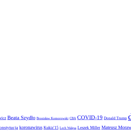
COVID-19
Beata Szydło
wicz
Donald Trump
Bronisław Komorowski
CBA
koronawirus
Mateusz Moraw
onstytucja
Kukiz'15
Leszek Miller
Lech Wałęsa