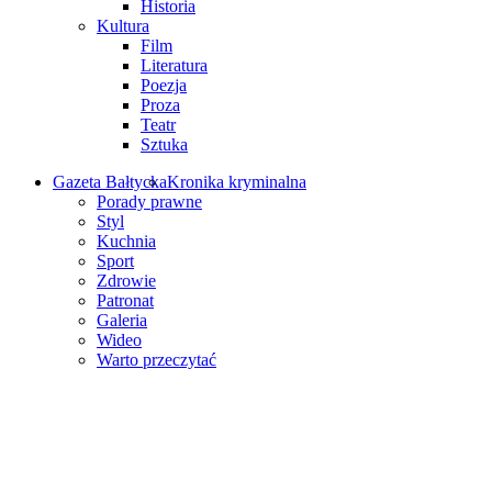
Historia
Kultura
Film
Literatura
Poezja
Proza
Teatr
Sztuka
Gazeta Bałtycka
Kronika kryminalna
Porady prawne
Styl
Kuchnia
Sport
Zdrowie
Patronat
Galeria
Wideo
Warto przeczytać