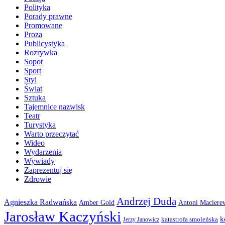
Polityka
Porady prawne
Promowane
Proza
Publicystyka
Rozrywka
Sopot
Sport
Styl
Świat
Sztuka
Tajemnice nazwisk
Teatr
Turystyka
Warto przeczytać
Wideo
Wydarzenia
Wywiady
Zaprezentuj się
Zdrowie
Andrzej Duda
Agnieszka Radwańska
Amber Gold
Antoni Maciere
Jarosław Kaczyński
k
katastrofa smoleńska
Jerzy Janowicz