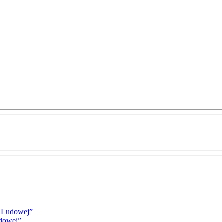
i Ludowej”
udowej”