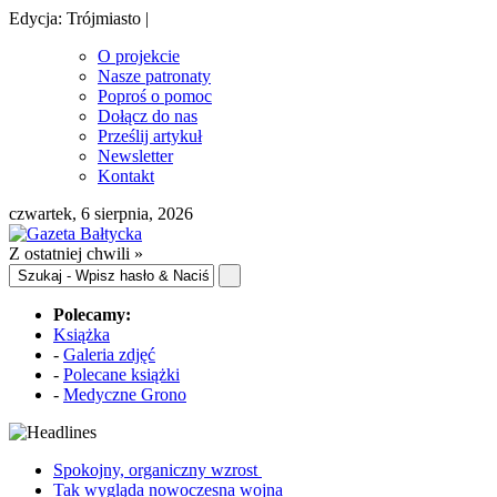
Edycja: Trójmiasto |
O projekcie
Nasze patronaty
Poproś o pomoc
Dołącz do nas
Prześlij artykuł
Newsletter
Kontakt
czwartek, 6 sierpnia, 2026
Z ostatniej chwili »
Polecamy:
Książka
-
Galeria zdjęć
-
Polecane książki
-
Medyczne Grono
Spokojny, organiczny wzrost
Tak wygląda nowoczesna wojna