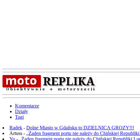
Komentarze
Działy
Tagi
Radek
-
Dolne Miasto w Gdańsku to DZIELNICA GROZY!!!
Artuss -
„Żaden fragment portu nie należy do Chińskiej Republik
Yo
-
„Żaden fragment portu nie należy do Chińskiej Republiki L