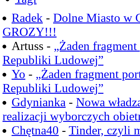
Radek
-
Dolne Miasto w
GROZY!!!
Artuss -
„Żaden fragment 
Republiki Ludowej”
Yo
-
„Żaden fragment port
Republiki Ludowej”
Gdynianka
-
Nowa władza
realizacji wyborczych obiet
Chętna40
-
Tinder, czyli 