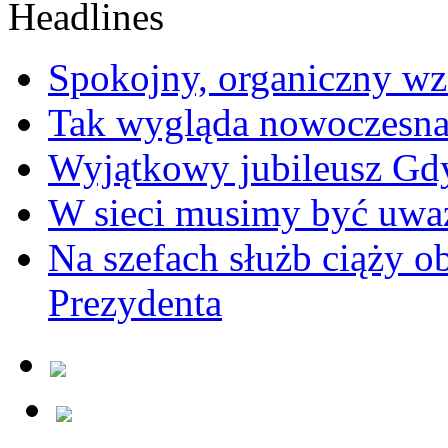
Spokojny, organiczny wz
Tak wygląda nowoczesna
Wyjątkowy jubileusz Gd
W sieci musimy być uwa
Na szefach służb ciąży 
Prezydenta