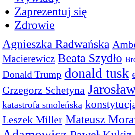
Zaprezentuj się
Zdrowie
Agnieszka Radwańska
Ambe
Beata Szydło
Macierewicz
Br
donald tusk
Donald Trump
Jarosła
Grzegorz Schetyna
konstytucj
katastrofa smoleńska
Mateusz Mora
Leszek Miller
Adamowicz
Paweł Kukiz