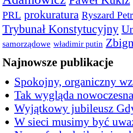
prokuratura
PRL
Ryszard Pet
Trybunał Konstytucyjny
Un
Zbign
samorządowe
władimir putin
Najnowsze publikacje
Spokojny, organiczny wz
Tak wygląda nowoczesna
Wyjątkowy jubileusz Gd
W sieci musimy być uwa