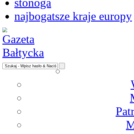
stonoga
najbogatsze kraje europy
Pat
M