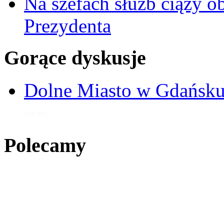
Na szefach służb ciąży 
Prezydenta
Gorące dyskusje
Dolne Miasto w Gdańs
3 wrz 2013
Polecamy