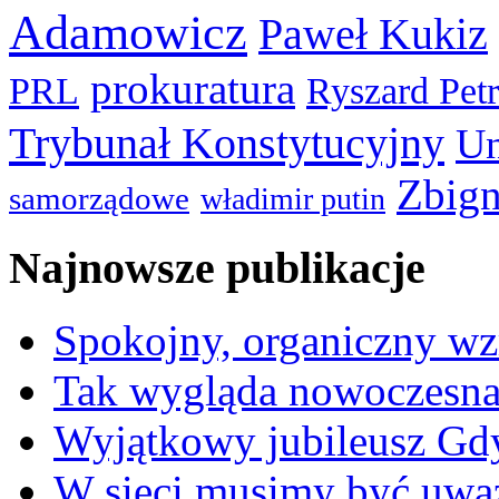
Adamowicz
Paweł Kukiz
prokuratura
PRL
Ryszard Pet
Trybunał Konstytucyjny
Un
Zbign
samorządowe
władimir putin
Najnowsze publikacje
Spokojny, organiczny wz
Tak wygląda nowoczesna
Wyjątkowy jubileusz Gd
W sieci musimy być uwa