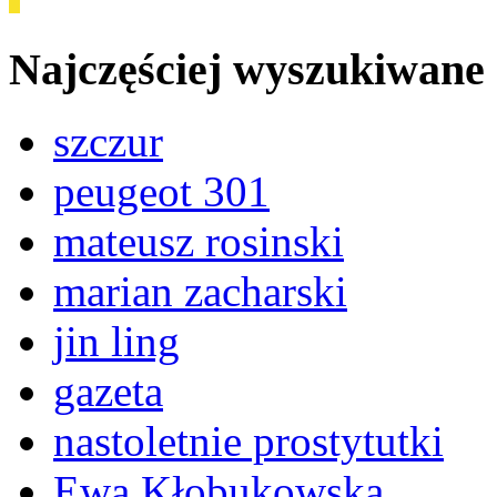
Najczęściej wyszukiwane
szczur
peugeot 301
mateusz rosinski
marian zacharski
jin ling
gazeta
nastoletnie prostytutki
Ewa Kłobukowska