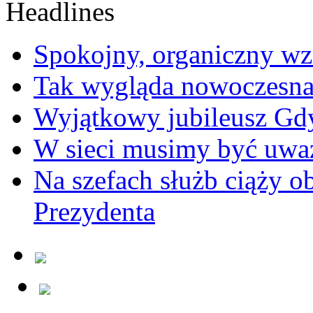
Spokojny, organiczny wz
Tak wygląda nowoczesna
Wyjątkowy jubileusz Gd
W sieci musimy być uwa
Na szefach służb ciąży 
Prezydenta