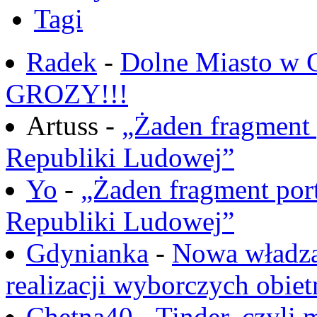
Tagi
Radek
-
Dolne Miasto w
GROZY!!!
Artuss -
„Żaden fragment 
Republiki Ludowej”
Yo
-
„Żaden fragment port
Republiki Ludowej”
Gdynianka
-
Nowa władza
realizacji wyborczych obiet
Chętna40
-
Tinder, czyli 