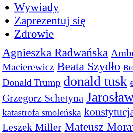
Wywiady
Zaprezentuj się
Zdrowie
Agnieszka Radwańska
Ambe
Beata Szydło
Macierewicz
Br
donald tusk
Donald Trump
Jarosła
Grzegorz Schetyna
konstytucj
katastrofa smoleńska
Mateusz Mora
Leszek Miller