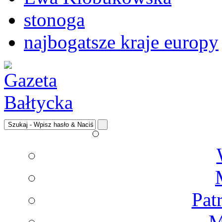
stonoga
najbogatsze kraje europy
Pat
M