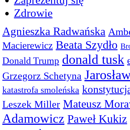
Zdrowie
Agnieszka Radwańska
Ambe
Beata Szydło
Macierewicz
Br
donald tusk
Donald Trump
Jarosła
Grzegorz Schetyna
konstytucj
katastrofa smoleńska
Mateusz Mora
Leszek Miller
Adamowicz
Paweł Kukiz