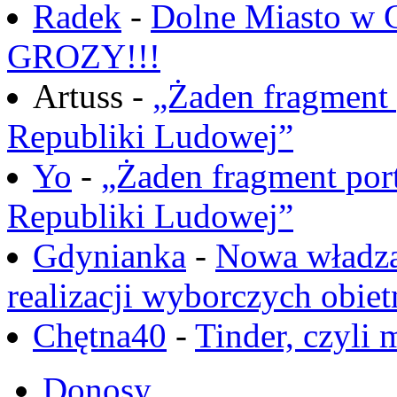
Radek
-
Dolne Miasto w
GROZY!!!
Artuss -
„Żaden fragment 
Republiki Ludowej”
Yo
-
„Żaden fragment port
Republiki Ludowej”
Gdynianka
-
Nowa władza
realizacji wyborczych obiet
Chętna40
-
Tinder, czyli 
Donosy