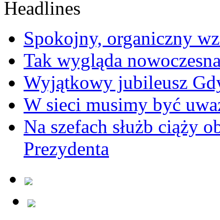
Spokojny, organiczny wz
Tak wygląda nowoczesna
Wyjątkowy jubileusz Gd
W sieci musimy być uwa
Na szefach służb ciąży 
Prezydenta