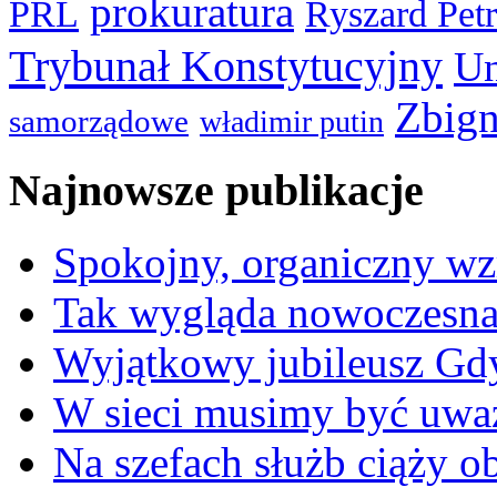
prokuratura
PRL
Ryszard Pet
Trybunał Konstytucyjny
Un
Zbign
samorządowe
władimir putin
Najnowsze publikacje
Spokojny, organiczny wz
Tak wygląda nowoczesna
Wyjątkowy jubileusz Gd
W sieci musimy być uwa
Na szefach służb ciąży 