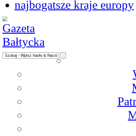
najbogatsze kraje europy
Pat
M