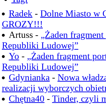
Radek
-
Dolne Miasto w
GROZY!!!
Artuss -
„Żaden fragment 
Republiki Ludowej”
Yo
-
„Żaden fragment port
Republiki Ludowej”
Gdynianka
-
Nowa władza
realizacji wyborczych obiet
Chętna40
-
Tinder, czyli 