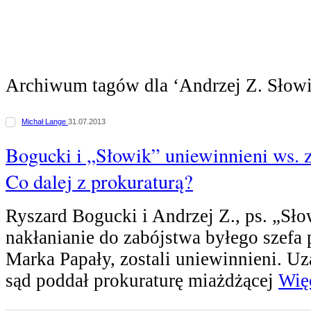
Archiwum tagów dla ‘Andrzej Z. Słow
Michał Lange
31.07.2013
Bogucki i „Słowik” uniewinnieni ws. 
Co dalej z prokuraturą?
Ryszard Bogucki i Andrzej Z., ps. „Sło
nakłanianie do zabójstwa byłego szefa p
Marka Papały, zostali uniewinnieni. U
sąd poddał prokuraturę miażdżącej
Więc