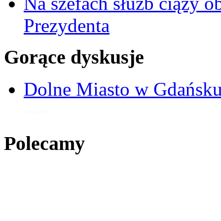
Na szefach służb ciąży 
Prezydenta
Gorące dyskusje
Dolne Miasto w Gdańs
31 lip 2013
Polecamy