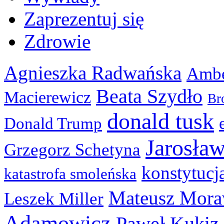
Zaprezentuj się
Zdrowie
Agnieszka Radwańska
Ambe
Beata Szydło
Macierewicz
Br
donald tusk
Donald Trump
Jarosła
Grzegorz Schetyna
konstytucj
katastrofa smoleńska
Mateusz Mora
Leszek Miller
Adamowicz
Paweł Kukiz