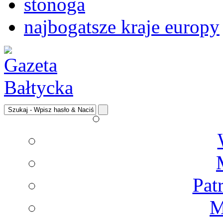
stonoga
najbogatsze kraje europy
Pat
M