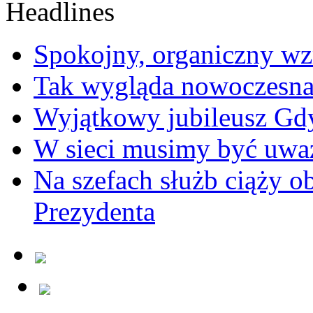
Spokojny, organiczny wz
Tak wygląda nowoczesna
Wyjątkowy jubileusz Gd
W sieci musimy być uwa
Na szefach służb ciąży 
Prezydenta