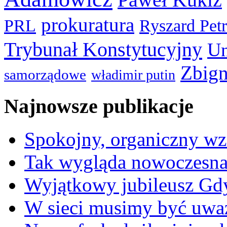
prokuratura
PRL
Ryszard Pet
Trybunał Konstytucyjny
Un
Zbign
samorządowe
władimir putin
Najnowsze publikacje
Spokojny, organiczny wz
Tak wygląda nowoczesna
Wyjątkowy jubileusz Gd
W sieci musimy być uwa