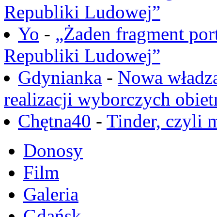
Republiki Ludowej”
Yo
-
„Żaden fragment port
Republiki Ludowej”
Gdynianka
-
Nowa władza
realizacji wyborczych obiet
Chętna40
-
Tinder, czyli 
Donosy
Film
Galeria
Gdańsk