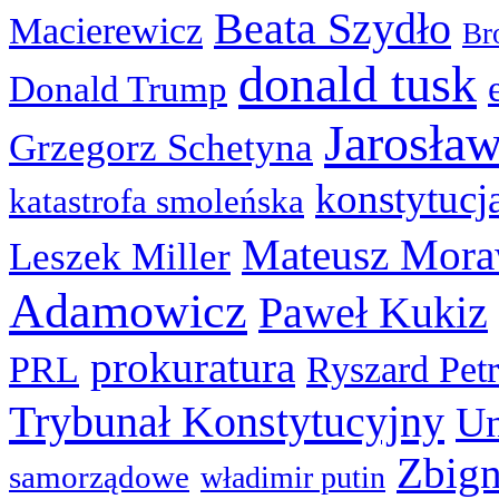
Beata Szydło
Macierewicz
Br
donald tusk
Donald Trump
Jarosła
Grzegorz Schetyna
konstytucj
katastrofa smoleńska
Mateusz Mora
Leszek Miller
Adamowicz
Paweł Kukiz
prokuratura
PRL
Ryszard Pet
Trybunał Konstytucyjny
Un
Zbign
samorządowe
władimir putin