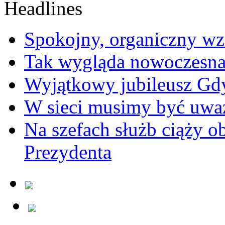
Spokojny, organiczny wz
Tak wygląda nowoczesna
Wyjątkowy jubileusz Gd
W sieci musimy być uwa
Na szefach służb ciąży 
Prezydenta