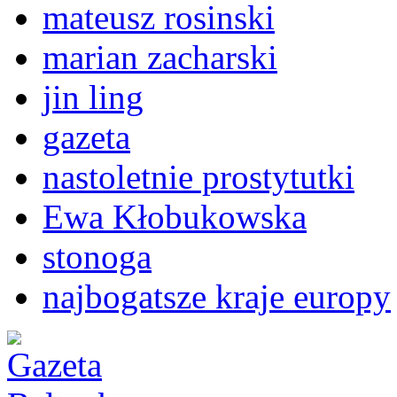
mateusz rosinski
marian zacharski
jin ling
gazeta
nastoletnie prostytutki
Ewa Kłobukowska
stonoga
najbogatsze kraje europy