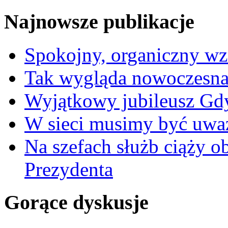
Najnowsze publikacje
Spokojny, organiczny wz
Tak wygląda nowoczesna
Wyjątkowy jubileusz Gd
W sieci musimy być uwa
Na szefach służb ciąży 
Prezydenta
Gorące dyskusje