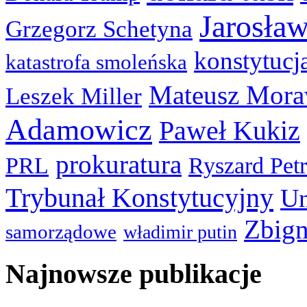
Jarosła
Grzegorz Schetyna
konstytucj
katastrofa smoleńska
Mateusz Mora
Leszek Miller
Adamowicz
Paweł Kukiz
prokuratura
PRL
Ryszard Pet
Trybunał Konstytucyjny
Un
Zbign
samorządowe
władimir putin
Najnowsze publikacje