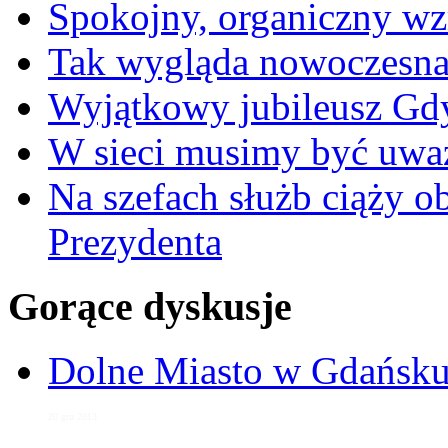
Spokojny, organiczny wz
Tak wygląda nowoczesna
Wyjątkowy jubileusz Gd
W sieci musimy być uwa
Na szefach służb ciąży 
Prezydenta
Gorące dyskusje
Dolne Miasto w Gdańs
20 gru 2013