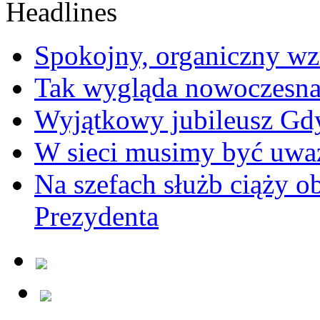
Spokojny, organiczny wz
Tak wygląda nowoczesna
Wyjątkowy jubileusz Gd
W sieci musimy być uwa
Na szefach służb ciąży 
Prezydenta