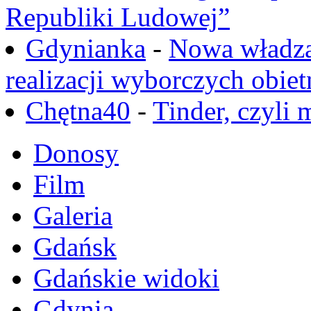
Republiki Ludowej”
Gdynianka
-
Nowa władza
realizacji wyborczych obiet
Chętna40
-
Tinder, czyli 
Donosy
Film
Galeria
Gdańsk
Gdańskie widoki
Gdynia