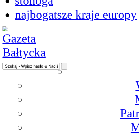
stonoga
najbogatsze kraje europy
Pat
M