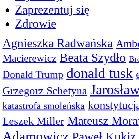
Zaprezentuj się
Zdrowie
Agnieszka Radwańska
Ambe
Beata Szydło
Macierewicz
Br
donald tusk
Donald Trump
Jarosła
Grzegorz Schetyna
konstytucj
katastrofa smoleńska
Mateusz Mora
Leszek Miller
Adamowicz
Paweł Kukiz