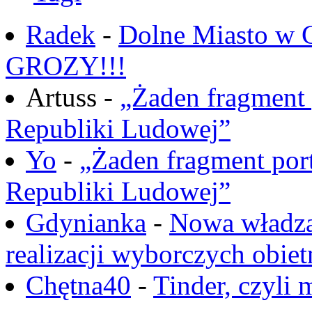
Radek
-
Dolne Miasto w
GROZY!!!
Artuss -
„Żaden fragment 
Republiki Ludowej”
Yo
-
„Żaden fragment port
Republiki Ludowej”
Gdynianka
-
Nowa władza
realizacji wyborczych obiet
Chętna40
-
Tinder, czyli 