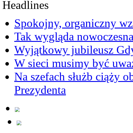
Spokojny, organiczny wz
Tak wygląda nowoczesna
Wyjątkowy jubileusz Gd
W sieci musimy być uwa
Na szefach służb ciąży 
Prezydenta