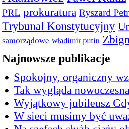
prokuratura
PRL
Ryszard Pet
Trybunał Konstytucyjny
Un
Zbign
samorządowe
władimir putin
Najnowsze publikacje
Spokojny, organiczny wz
Tak wygląda nowoczesna
Wyjątkowy jubileusz Gd
W sieci musimy być uwa
Na szefach służb ciąży 