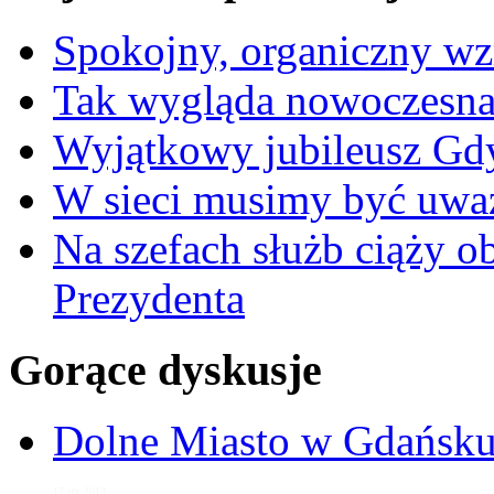
Spokojny, organiczny wz
Tak wygląda nowoczesna
Wyjątkowy jubileusz Gd
W sieci musimy być uwa
Na szefach służb ciąży 
Prezydenta
Gorące dyskusje
Dolne Miasto w Gdańs
17 sty 2013