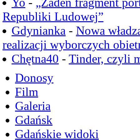
Yo
-
„Żaden fragment port
Republiki Ludowej”
Gdynianka
-
Nowa władza
realizacji wyborczych obiet
Chętna40
-
Tinder, czyli 
Donosy
Film
Galeria
Gdańsk
Gdańskie widoki