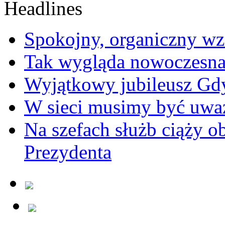
Spokojny, organiczny wz
Tak wygląda nowoczesna
Wyjątkowy jubileusz Gd
W sieci musimy być uwa
Na szefach służb ciąży 
Prezydenta