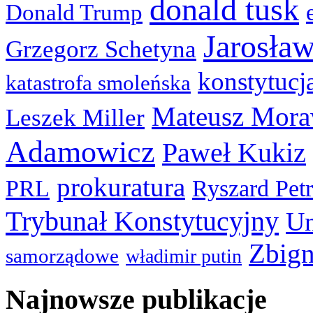
donald tusk
Donald Trump
Jarosła
Grzegorz Schetyna
konstytucj
katastrofa smoleńska
Mateusz Mora
Leszek Miller
Adamowicz
Paweł Kukiz
prokuratura
PRL
Ryszard Pet
Trybunał Konstytucyjny
Un
Zbign
samorządowe
władimir putin
Najnowsze publikacje