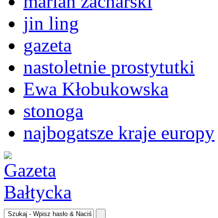
marian zacharski
jin ling
gazeta
nastoletnie prostytutki
Ewa Kłobukowska
stonoga
najbogatsze kraje europy