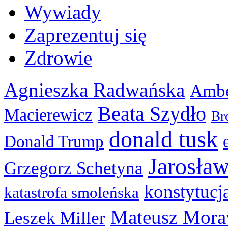
Wywiady
Zaprezentuj się
Zdrowie
Agnieszka Radwańska
Ambe
Beata Szydło
Macierewicz
Br
donald tusk
Donald Trump
Jarosła
Grzegorz Schetyna
konstytucj
katastrofa smoleńska
Mateusz Mora
Leszek Miller