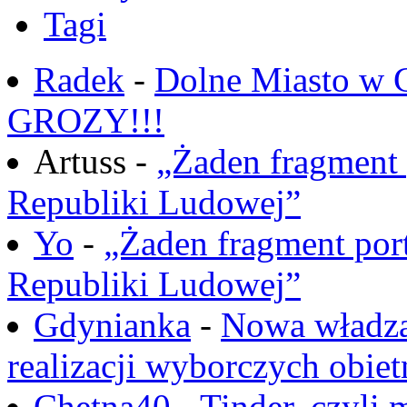
Tagi
Radek
-
Dolne Miasto w
GROZY!!!
Artuss -
„Żaden fragment 
Republiki Ludowej”
Yo
-
„Żaden fragment port
Republiki Ludowej”
Gdynianka
-
Nowa władza
realizacji wyborczych obiet
Chętna40
-
Tinder, czyli 