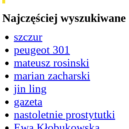
Najczęściej wyszukiwane
szczur
peugeot 301
mateusz rosinski
marian zacharski
jin ling
gazeta
nastoletnie prostytutki
Ewa Kłobukowska