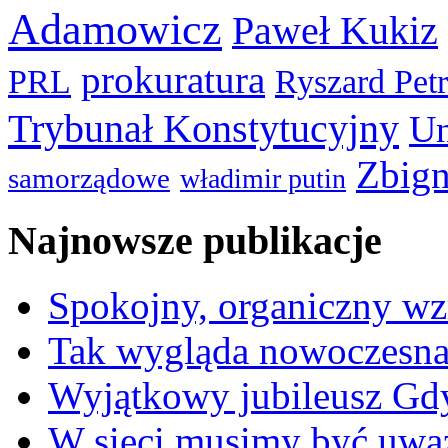
Adamowicz
Paweł Kukiz
prokuratura
PRL
Ryszard Pet
Trybunał Konstytucyjny
Un
Zbign
samorządowe
władimir putin
Najnowsze publikacje
Spokojny, organiczny wz
Tak wygląda nowoczesna
Wyjątkowy jubileusz Gd
W sieci musimy być uwa