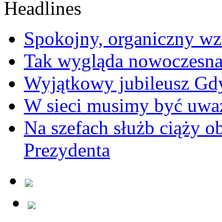
Spokojny, organiczny wz
Tak wygląda nowoczesna
Wyjątkowy jubileusz Gd
W sieci musimy być uwa
Na szefach służb ciąży 
Prezydenta