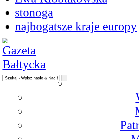
stonoga
najbogatsze kraje europy
Pat
M