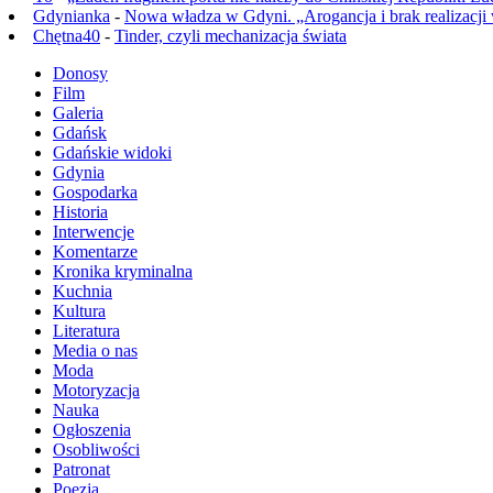
Gdynianka
-
Nowa władza w Gdyni. „Arogancja i brak realizacji
Chętna40
-
Tinder, czyli mechanizacja świata
Donosy
Film
Galeria
Gdańsk
Gdańskie widoki
Gdynia
Gospodarka
Historia
Interwencje
Komentarze
Kronika kryminalna
Kuchnia
Kultura
Literatura
Media o nas
Moda
Motoryzacja
Nauka
Ogłoszenia
Osobliwości
Patronat
Poezja