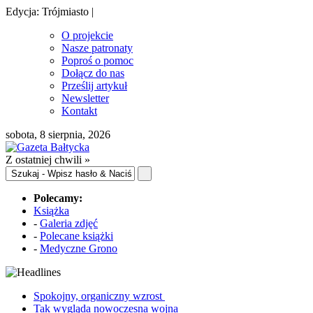
Edycja: Trójmiasto |
O projekcie
Nasze patronaty
Poproś o pomoc
Dołącz do nas
Prześlij artykuł
Newsletter
Kontakt
sobota, 8 sierpnia, 2026
Z ostatniej chwili »
Polecamy:
Książka
-
Galeria zdjęć
-
Polecane książki
-
Medyczne Grono
Spokojny, organiczny wzrost
Tak wygląda nowoczesna wojna