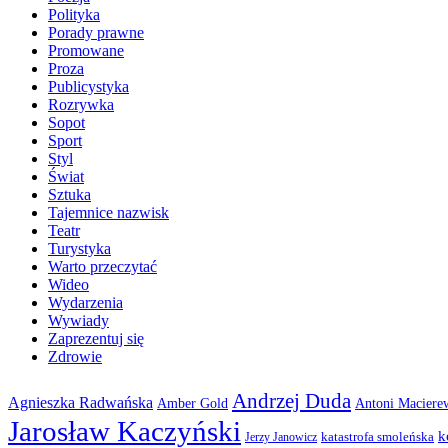
Polityka
Porady prawne
Promowane
Proza
Publicystyka
Rozrywka
Sopot
Sport
Styl
Świat
Sztuka
Tajemnice nazwisk
Teatr
Turystyka
Warto przeczytać
Wideo
Wydarzenia
Wywiady
Zaprezentuj się
Zdrowie
Andrzej Duda
Agnieszka Radwańska
Amber Gold
Antoni Maciere
Jarosław Kaczyński
k
katastrofa smoleńska
Jerzy Janowicz