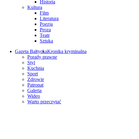
Historia
Kultura
Film
Literatura
Poezja
Proza
Teatr
Sztuka
Gazeta Bałtycka
Kronika kryminalna
Porady prawne
Styl
Kuchnia
Sport
Zdrowie
Patronat
Galeria
Wideo
Warto przeczytać