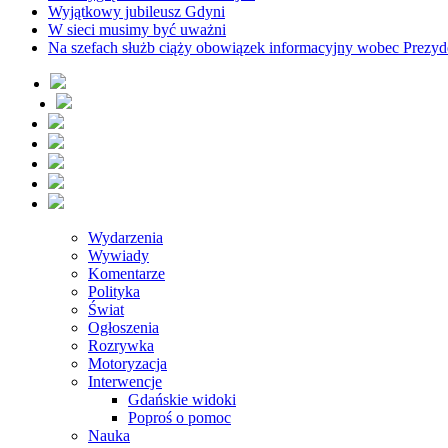
Wyjątkowy jubileusz Gdyni
W sieci musimy być uważni
Na szefach służb ciąży obowiązek informacyjny wobec Prezyd
Wydarzenia
Wywiady
Komentarze
Polityka
Świat
Ogłoszenia
Rozrywka
Motoryzacja
Interwencje
Gdańskie widoki
Poproś o pomoc
Nauka