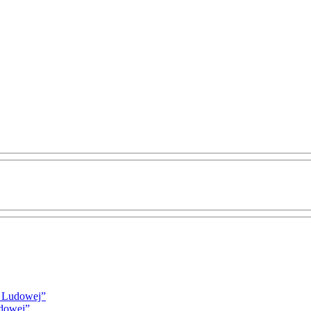
i Ludowej”
udowej”