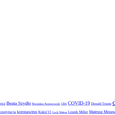
COVID-19
Beata Szydło
wicz
Donald Trump
Bronisław Komorowski
CBA
koronawirus
Mateusz Moraw
onstytucja
Kukiz'15
Leszek Miller
Lech Wałęsa