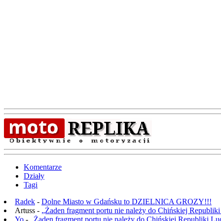
Komentarze
Działy
Tagi
Radek
-
Dolne Miasto w Gdańsku to DZIELNICA GROZY!!!
Artuss -
„Żaden fragment portu nie należy do Chińskiej Republik
Yo
-
„Żaden fragment portu nie należy do Chińskiej Republiki L