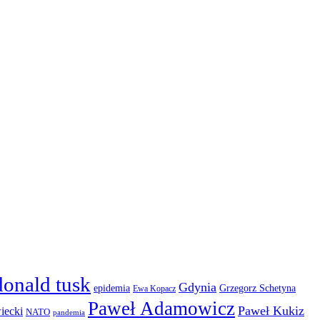
donald tusk
Gdynia
epidemia
Grzegorz Schetyna
Ewa Kopacz
Paweł Adamowicz
Paweł Kukiz
iecki
NATO
pandemia