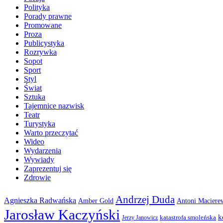
Polityka
Porady prawne
Promowane
Proza
Publicystyka
Rozrywka
Sopot
Sport
Styl
Świat
Sztuka
Tajemnice nazwisk
Teatr
Turystyka
Warto przeczytać
Wideo
Wydarzenia
Wywiady
Zaprezentuj się
Zdrowie
Andrzej Duda
Agnieszka Radwańska
Amber Gold
Antoni Maciere
Jarosław Kaczyński
k
katastrofa smoleńska
Jerzy Janowicz