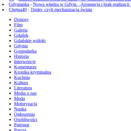
Gdynianka
-
Nowa władza w Gdyni. „Arogancja i brak realizacji
Chętna40
-
Tinder, czyli mechanizacja świata
Donosy
Film
Galeria
Gdańsk
Gdańskie widoki
Gdynia
Gospodarka
Historia
Interwencje
Komentarze
Kronika kryminalna
Kuchnia
Kultura
Literatura
Media o nas
Moda
Motoryzacja
Nauka
Ogłoszenia
Osobliwości
Patronat
Poezja