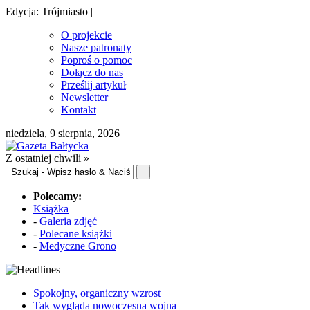
Edycja: Trójmiasto |
O projekcie
Nasze patronaty
Poproś o pomoc
Dołącz do nas
Prześlij artykuł
Newsletter
Kontakt
niedziela, 9 sierpnia, 2026
Z ostatniej chwili »
Polecamy:
Książka
-
Galeria zdjęć
-
Polecane książki
-
Medyczne Grono
Spokojny, organiczny wzrost
Tak wygląda nowoczesna wojna