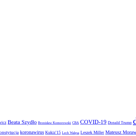
COVID-19
Beata Szydło
wicz
Donald Trump
Bronisław Komorowski
CBA
koronawirus
Mateusz Moraw
onstytucja
Kukiz'15
Leszek Miller
Lech Wałęsa