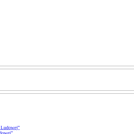
i Ludowej”
udowej”