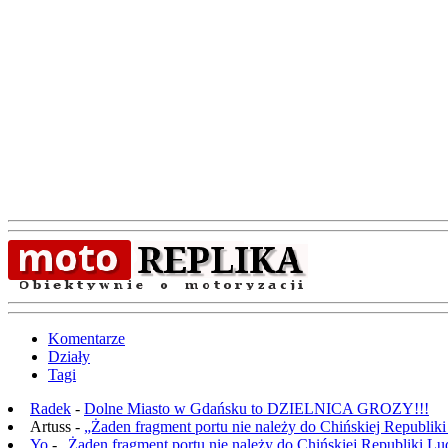
Komentarze
Działy
Tagi
Radek
-
Dolne Miasto w Gdańsku to DZIELNICA GROZY!!!
Artuss -
„Żaden fragment portu nie należy do Chińskiej Republik
Yo
-
„Żaden fragment portu nie należy do Chińskiej Republiki L