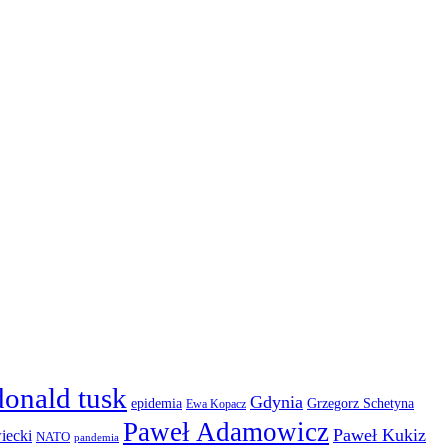
donald tusk
Gdynia
epidemia
Grzegorz Schetyna
Ewa Kopacz
Paweł Adamowicz
Paweł Kukiz
iecki
NATO
pandemia