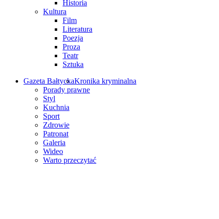
Historia
Kultura
Film
Literatura
Poezja
Proza
Teatr
Sztuka
Gazeta Bałtycka
Kronika kryminalna
Porady prawne
Styl
Kuchnia
Sport
Zdrowie
Patronat
Galeria
Wideo
Warto przeczytać