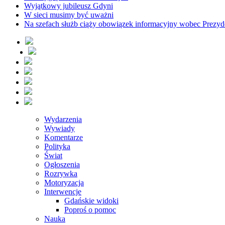
Wyjątkowy jubileusz Gdyni
W sieci musimy być uważni
Na szefach służb ciąży obowiązek informacyjny wobec Prezyd
Wydarzenia
Wywiady
Komentarze
Polityka
Świat
Ogłoszenia
Rozrywka
Motoryzacja
Interwencje
Gdańskie widoki
Poproś o pomoc
Nauka