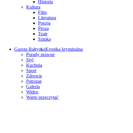
Historia
Kultura
Film
Literatura
Poezja
Proza
Teatr
Sztuka
Gazeta Bałtycka
Kronika kryminalna
Porady prawne
Styl
Kuchnia
Sport
Zdrowie
Patronat
Galeria
Wideo
Warto przeczytać