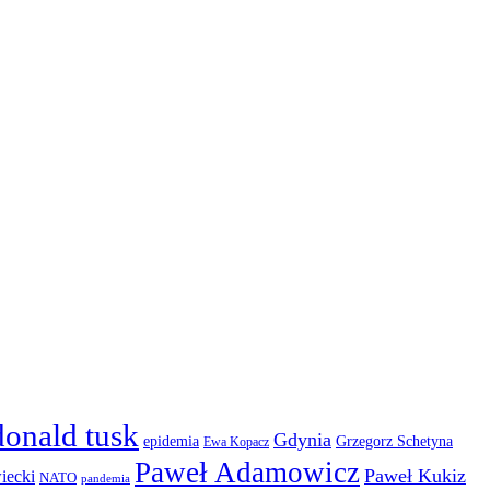
donald tusk
Gdynia
epidemia
Grzegorz Schetyna
Ewa Kopacz
Paweł Adamowicz
Paweł Kukiz
iecki
NATO
pandemia