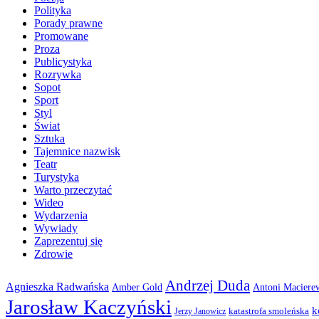
Polityka
Porady prawne
Promowane
Proza
Publicystyka
Rozrywka
Sopot
Sport
Styl
Świat
Sztuka
Tajemnice nazwisk
Teatr
Turystyka
Warto przeczytać
Wideo
Wydarzenia
Wywiady
Zaprezentuj się
Zdrowie
Andrzej Duda
Agnieszka Radwańska
Amber Gold
Antoni Maciere
Jarosław Kaczyński
k
katastrofa smoleńska
Jerzy Janowicz