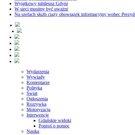
Wyjątkowy jubileusz Gdyni
W sieci musimy być uważni
Na szefach służb ciąży obowiązek informacyjny wobec Prezyd
Wydarzenia
Wywiady
Komentarze
Polityka
Świat
Ogłoszenia
Rozrywka
Motoryzacja
Interwencje
Gdańskie widoki
Poproś o pomoc
Nauka