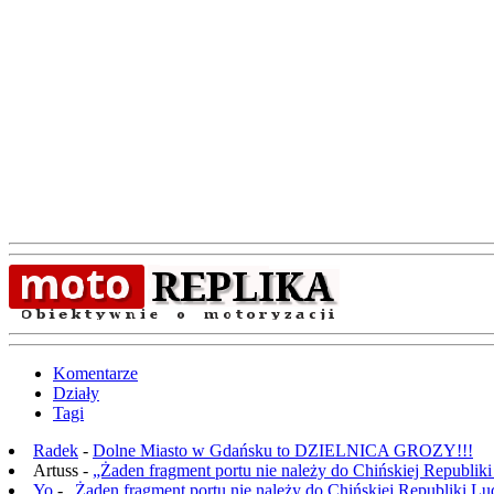
Komentarze
Działy
Tagi
Radek
-
Dolne Miasto w Gdańsku to DZIELNICA GROZY!!!
Artuss -
„Żaden fragment portu nie należy do Chińskiej Republik
Yo
-
„Żaden fragment portu nie należy do Chińskiej Republiki L