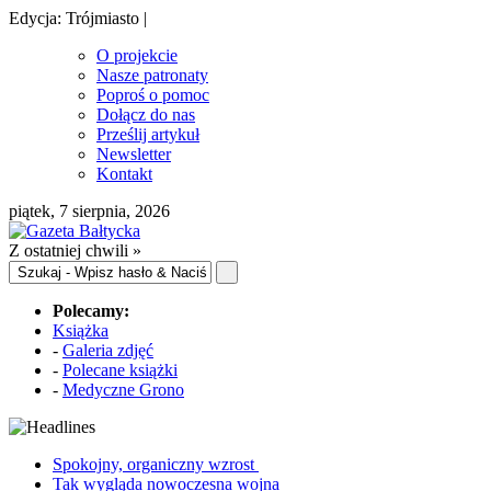
Edycja: Trójmiasto |
O projekcie
Nasze patronaty
Poproś o pomoc
Dołącz do nas
Prześlij artykuł
Newsletter
Kontakt
piątek, 7 sierpnia, 2026
Z ostatniej chwili »
Polecamy:
Książka
-
Galeria zdjęć
-
Polecane książki
-
Medyczne Grono
Spokojny, organiczny wzrost
Tak wygląda nowoczesna wojna