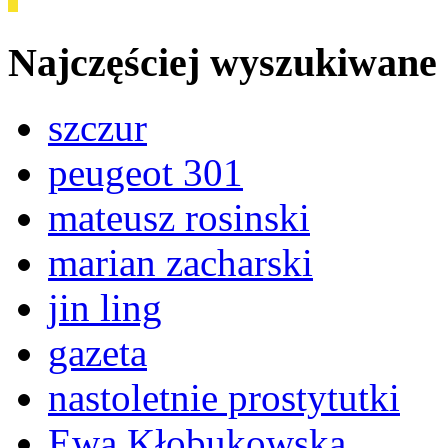
Najczęściej wyszukiwane
szczur
peugeot 301
mateusz rosinski
marian zacharski
jin ling
gazeta
nastoletnie prostytutki
Ewa Kłobukowska