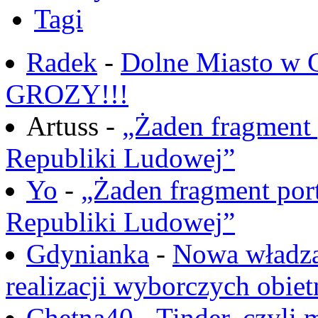
Tagi
Radek
-
Dolne Miasto w
GROZY!!!
Artuss -
„Żaden fragment 
Republiki Ludowej”
Yo
-
„Żaden fragment port
Republiki Ludowej”
Gdynianka
-
Nowa władza
realizacji wyborczych obiet
Chętna40
-
Tinder, czyli 