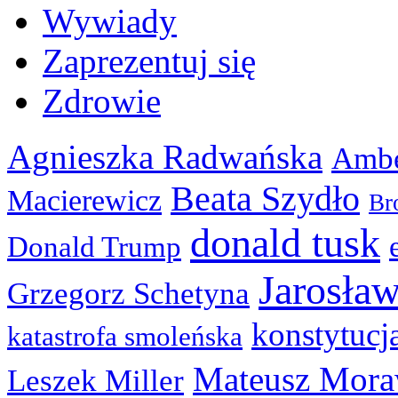
Wywiady
Zaprezentuj się
Zdrowie
Agnieszka Radwańska
Ambe
Beata Szydło
Macierewicz
Br
donald tusk
Donald Trump
Jarosła
Grzegorz Schetyna
konstytucj
katastrofa smoleńska
Mateusz Mora
Leszek Miller