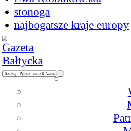
stonoga
najbogatsze kraje europy
Pat
M